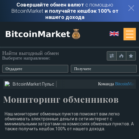
Совершайте обмен валют
с помощью
BitcoinMarket
и получайте кешбэк 100% от
нашего дохода
Мониторинг
Найти выгодный обмен
Выберите направление:
Обменники
Отдадите
Получите
Контакты
BitcoinMarket Пульс
Команда
BitcoinMarke
Мониторинг обменников
Войти
Регистрация
Наш мониторинг обменных пунктов поможет вам легко
обменивать электронные деньги в сети интернет с
минимальными затратами на комиссиях обменных пунктов. А
также получить кешбэк 100% от нашего дохода.