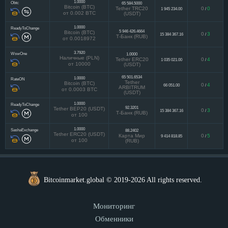
1.0000
Obtc
65 584.5000
Bitcoin (BTC)
Tether TRC20
0
0
1 945 234.00
/
от 0.002 BTC
(USDT)
1.0000
ReadyToChange
5 946 426.4664
Bitcoin (BTC)
0
3
15 384 367.16
/
Т-Банк (RUB)
от 0.0018972
3.7920
WswOne
1.0000
Наличные (PLN)
Tether ERC20
0
4
1 035 021.00
/
от 10000
(USDT)
65 501.6534
1.0000
RateON
Tether
Bitcoin (BTC)
0
4
66 051.00
/
ARBITRUM
от 0.0003 BTC
(USDT)
1.0000
ReadyToChange
92.3201
Tether BEP20 (USDT)
0
3
15 384 367.16
/
Т-Банк (RUB)
от 100
1.0000
SashaExchange
88.2402
Tether ERC20 (USDT)
Карта Мир
0
5
9 414 818.85
/
от 100
(RUB)
Bitcoinmarket.global © 2019-2026 All rights reserved.
Мониторинг
Обменники