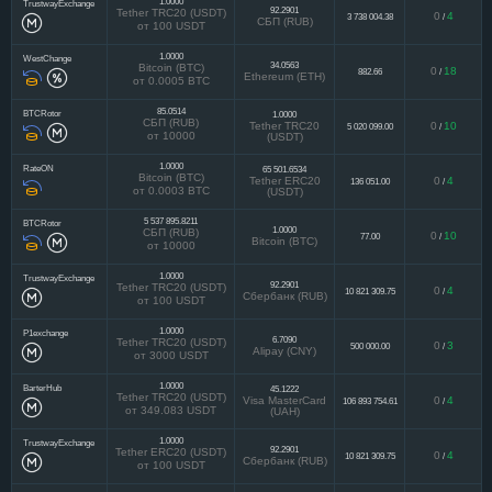
1.0000
TrustwayExchange
92.2901
Tether TRC20 (USDT)
0
4
3 738 004.38
/
СБП (RUB)
от 100 USDT
1.0000
WestChange
34.0563
Bitcoin (BTC)
0
18
882.66
/
Ethereum (ETH)
от 0.0005 BTC
85.0514
BTCRotor
1.0000
СБП (RUB)
Tether TRC20
0
10
5 020 099.00
/
от 10000
(USDT)
1.0000
RateON
65 501.6534
Bitcoin (BTC)
Tether ERC20
0
4
136 051.00
/
от 0.0003 BTC
(USDT)
5 537 895.8211
BTCRotor
1.0000
СБП (RUB)
0
10
77.00
/
Bitcoin (BTC)
от 10000
1.0000
TrustwayExchange
92.2901
Tether TRC20 (USDT)
0
4
10 821 309.75
/
Сбербанк (RUB)
от 100 USDT
1.0000
P1exchange
6.7090
Tether TRC20 (USDT)
0
3
500 000.00
/
Alipay (CNY)
от 3000 USDT
1.0000
BarterHub
45.1222
Tether TRC20 (USDT)
Visa MasterCard
0
4
106 893 754.61
/
от 349.083 USDT
(UAH)
1.0000
TrustwayExchange
92.2901
Tether ERC20 (USDT)
0
4
10 821 309.75
/
Сбербанк (RUB)
от 100 USDT