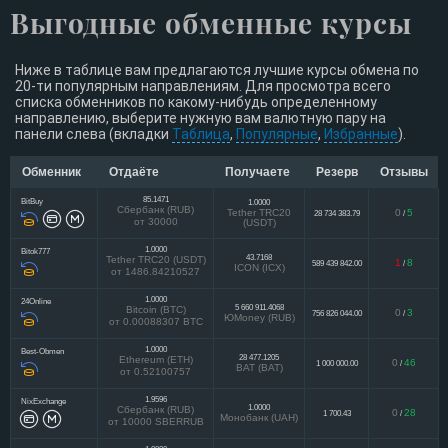
Выгодные обменные курсы
Ниже в таблице вам предлагаются лучшие курсы обмена по
20-ти популярным направлениям. Для просмотра всего
списка обменников по какому-нибудь определенному
направлению, выберите нужную вам валютную пару на
панели слева (вкладки
Таблица
,
Популярные
,
Избранные
).
Обменник
Отдаёте
Получаете
Резерв
Отзывы
85.1471
BitBuy
1.0000
Сбербанк (RUB)
Tether TRC20
0
5
28 734 383.79
/
от 30000
(USDT)
1.0000
Bitok777
43.7168
Tether TRC20 (USDT)
1
8
589 439 842.00
/
ICON (ICX)
от 1486.84210527
1.0000
24Online
5 660 911.4068
Bitcoin (BTC)
0
3
756 826 044.00
/
ЮMoney (RUB)
от 0.00088307 BTC
1.0000
Best-Obmen
28 477.1205
Ethereum (ETH)
0
46
1 000 000.00
/
BAT (BAT)
от 0.52100757
1.9596
NixExchange
1.0000
Сбербанк (RUB)
0
28
1 700.43
/
Монобанк (UAH)
от 10000 SBERRUB