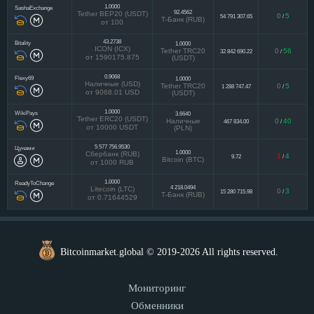
1.0000
SashaExchange
92.4562
Tether BEP20 (USDT)
0
5
54 791 307.65
/
Т-Банк (RUB)
от 100
43.2738
Bitality
1.0000
ICON (ICX)
Tether TRC20
0
56
32 842 690.22
/
от 1590175.875
(USDT)
0.9068
Flexy69
1.0000
Наличные (USD)
Tether TRC20
0
5
1 288 747.47
/
от 9068.01 USD
(USDT)
1.0000
WikiPays
3.6640
Tether ERC20 (USDT)
Наличные
0
40
467 834.00
/
от 10000 USDT
(PLN)
5 577 756.9530
Цунами
1.0000
Сбербанк (RUB)
1
4
9.72
/
Bitcoin (BTC)
от 1000 RUB
1.0000
ReadyToChange
4 218.0494
Litecoin (LTC)
0
3
15 280 715.98
/
Т-Банк (RUB)
от 0.71644529
Bitcoinmarket.global © 2019-2026 All rights reserved.
Мониторинг
Обменники