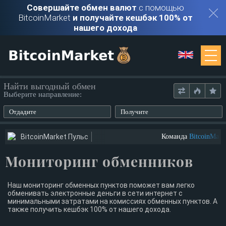
Совершайте обмен валют
с помощью
BitcoinMarket
и получайте кешбэк 100% от
нашего дохода
Мониторинг
Найти выгодный обмен
Выберите направление:
Обменники
Отдадите
Получите
Контакты
BitcoinMarket Пульс
Команда
BitcoinMarke
Мониторинг обменников
Войти
Регистрация
Наш мониторинг обменных пунктов поможет вам легко
обменивать электронные деньги в сети интернет с
минимальными затратами на комиссиях обменных пунктов. А
также получить кешбэк 100% от нашего дохода.