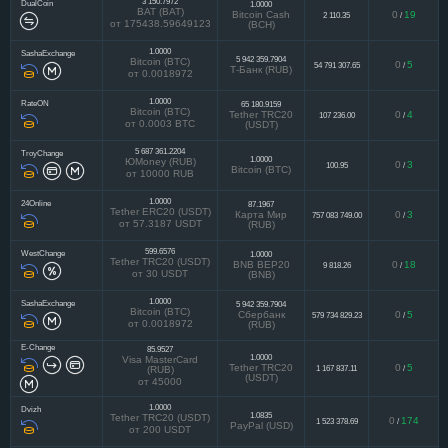
3 150.7972
DualCoin
1.0000
BAT (BAT)
Bitcoin Cash
0
19
2 110.35
/
от 175438.59649123
(BCH)
1.0000
SashaExchange
5 942 359.7904
Bitcoin (BTC)
0
5
54 791 307.65
/
Т-Банк (RUB)
от 0.0018972
1.0000
RateON
65 180.9159
Bitcoin (BTC)
Tether TRC20
0
4
107 236.00
/
от 0.0003 BTC
(USDT)
5 687 361.2204
TroyChange
1.0000
ЮMoney (RUB)
0
3
100.95
/
Bitcoin (BTC)
от 10000 RUB
1.0000
24Online
87.1967
Tether ERC20 (USDT)
Карта Мир
0
3
757 083 749.00
/
от 57.3187 USDT
(RUB)
599.6576
WestChange
1.0000
Tether TRC20 (USDT)
BNB BEP20
0
18
9 818.26
/
от 30 USDT
(BNB)
1.0000
SashaExchange
5 942 359.7904
Bitcoin (BTC)
Сбербанк
0
5
579 734 829.23
/
от 0.0018972
(RUB)
E-Change
85.9527
1.0000
Visa MasterCard
Tether TRC20
0
5
1 167 837.11
/
(RUB)
(USDT)
от 45000
1.0000
Dvizh
1.0835
Tether TRC20 (USDT)
0
174
1 523 378.69
/
PayPal (USD)
от 200 USDT