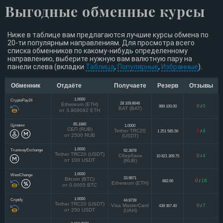
Выгодные обменные курсы
Ниже в таблице вам предлагаются лучшие курсы обмена по
20-ти популярным направлениям. Для просмотра всего
списка обменников по какому-нибудь определенному
направлению, выберите нужную вам валютную пару на
панели слева (вкладки
Таблица
,
Популярные
,
Избранные
).
Обменник
Отдаёте
Получаете
Резерв
Отзывы
1.0000
CryptoPay24
28 109.8646
Ethereum (ETH)
0
0
989 100.00
/
BAT (BAT)
от 3.909092 ETH
85.1880
Цунами
1.0000
СБП (RUB)
Tether TRC20
1
4
1 251 585.56
/
от 2500 RUB
(USDT)
1.0000
TrustwayExchange
92.3878
Tether TRC20 (USDT)
Сбербанк
0
4
10 821 309.75
/
от 100 USDT
(RUB)
1.0000
WestChange
33.9871
Bitcoin (BTC)
0
18
882.66
/
Ethereum (ETH)
от 0.0005 BTC
1.0000
Criptify
44.9739
Tether TRC20 (USDT)
Visa MasterCard
0
7
439 367.40
/
от 250 USDT
(UAH)