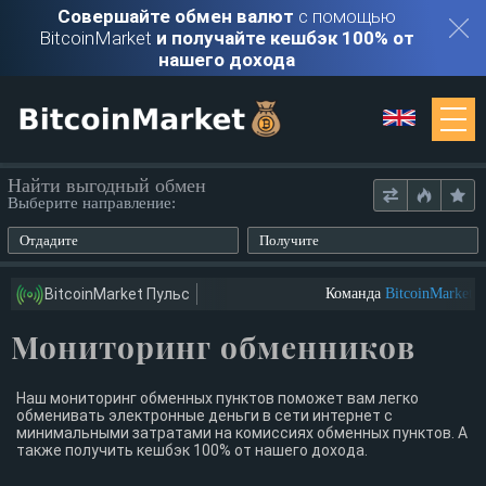
Совершайте обмен валют
с помощью
BitcoinMarket
и получайте кешбэк 100% от
нашего дохода
Мониторинг
Найти выгодный обмен
Выберите направление:
Обменники
Отдадите
Получите
Контакты
BitcoinMarket Пульс
Команда
BitcoinMarket
ищ
Мониторинг обменников
Войти
Регистрация
Наш мониторинг обменных пунктов поможет вам легко
обменивать электронные деньги в сети интернет с
минимальными затратами на комиссиях обменных пунктов. А
также получить кешбэк 100% от нашего дохода.