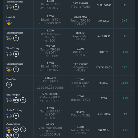
1.0000
SashaExchange
5 963 716.9678
Bitcoin (BTC)
0
5
54 791 307.65
/
Т-Банк (RUB)
от 0.0018972
1.0000
RateON
65 412.6920
Bitcoin (BTC)
Tether TRC20
0
4
107 236.00
/
от 0.0003 BTC
(USDT)
1.0000
SashaExchange
88.0002
Tether ERC20
Карта Мир
0
5
9 414 818.85
/
(USDT)
(RUB)
от 100
599.1103
WestChange
1.0000
Tether TRC20
BNB BEP20
0
18
9 818.26
/
(USDT)
(BNB)
от 30 USDT
1.0000
SashaExchange
5 963 716.9678
Bitcoin (BTC)
Сбербанк
0
5
579 734 829.23
/
от 0.0018972
(RUB)
3 210.9944
DualCoin
1.0000
BAT (BAT)
Bitcoin Cash
0
19
2 104.53
/
от
(BCH)
177646.18800888
5 705 818.6599
BtcChange24
1.0000
ЮMoney (RUB)
0
10
27.06
/
Bitcoin (BTC)
от 10000 RUB
1.0000
SashaExchange
Tether BEP20
92.4850
0
5
54 791 307.65
/
(USDT)
Т-Банк (RUB)
от 100
AvanChange
86.3309
1.0000
Visa MasterCard
Tether TRC20
0
15
592 772.44
/
(RUB)
(USDT)
от 15000 RUB