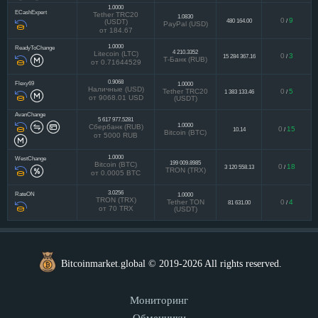
1.0000
ECashExpert
Tether TRC20
1.0830
0
9
480 164.00
/
(USDT)
PayPal (USD)
от 184.67
1.0000
ReadyToChange
4 210.3352
Litecoin (LTC)
0
3
15 284 367.16
/
Т-Банк (RUB)
от 0.71644529
0.9068
Flexy69
1.0000
Наличные (USD)
Tether TRC20
0
5
1 383 133.46
/
от 9068.01 USD
(USDT)
AvanChange
5 617 977.5281
1.0000
Сбербанк (RUB)
0
15
10.14
/
Bitcoin (BTC)
от 5000 RUB
1.0000
WestChange
199 009.8985
Bitcoin (BTC)
0
18
3 120 558.13
/
TRON (TRX)
от 0.0005 BTC
3.0256
RateON
1.0000
TRON (TRX)
Tether TON
0
4
81 631.00
/
от 70 TRX
(USDT)
Bitcoinmarket.global © 2019-2026 All rights reserved.
Мониторинг