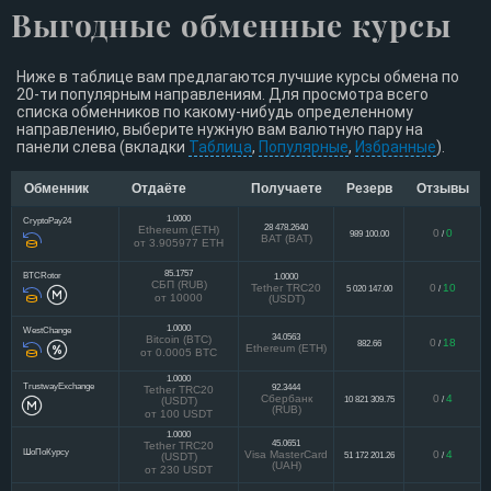
Выгодные обменные курсы
Ниже в таблице вам предлагаются лучшие курсы обмена по
20-ти популярным направлениям. Для просмотра всего
списка обменников по какому-нибудь определенному
направлению, выберите нужную вам валютную пару на
панели слева (вкладки
Таблица
,
Популярные
,
Избранные
).
Обменник
Отдаёте
Получаете
Резерв
Отзывы
1.0000
CryptoPay24
28 478.2640
Ethereum (ETH)
0
0
989 100.00
/
BAT (BAT)
от 3.905977 ETH
85.1757
BTCRotor
1.0000
СБП (RUB)
Tether TRC20
0
10
5 020 147.00
/
от 10000
(USDT)
1.0000
WestChange
34.0563
Bitcoin (BTC)
0
18
882.66
/
Ethereum (ETH)
от 0.0005 BTC
1.0000
TrustwayExchange
92.3444
Tether TRC20
Сбербанк
0
4
10 821 309.75
/
(USDT)
(RUB)
от 100 USDT
1.0000
45.0651
Tether TRC20
ШоПоКурсу
Visa MasterCard
0
4
51 172 201.26
/
(USDT)
(UAH)
от 230 USDT