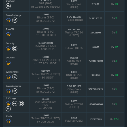
3 150.7972
DualCoin
1.0000
BAT (BAT)
Bitcoin Cash
0
19
2 110.22
/
от 175566.93489393
(BCH)
1.0000
SashaExchange
5 942 110.1958
Bitcoin (BTC)
0
5
54 791 307.65
/
Т-Банк (RUB)
от 0.0018972
1.0000
RateON
65 120.7104
Bitcoin (BTC)
Tether TRC20
0
4
107 236.00
/
от 0.0003 BTC
(USDT)
5 715 564.6833
Garantiya
1.0000
ЮMoney (RUB)
0
49
158.29
/
Bitcoin (BTC)
от 1000 RUB
1.0000
24Online
86.6160
Tether ERC20 (USDT)
Карта Мир
0
3
757 083 749.00
/
от 57.703 USDT
(RUB)
598.7322
WestChange
1.0000
Tether TRC20 (USDT)
BNB BEP20
0
18
9 818.26
/
от 30 USDT
(BNB)
1.0000
SashaExchange
5 942 110.1958
Bitcoin (BTC)
Сбербанк
0
5
579 734 829.23
/
от 0.0018972
(RUB)
E-Change
86.0368
1.0000
Visa MasterCard
Tether TRC20
0
5
100 000 000.00
/
(RUB)
(USDT)
от 45000
1.0000
Dvizh
1.0835
Tether TRC20 (USDT)
0
174
1 523 378.69
/
PayPal (USD)
от 200 USDT