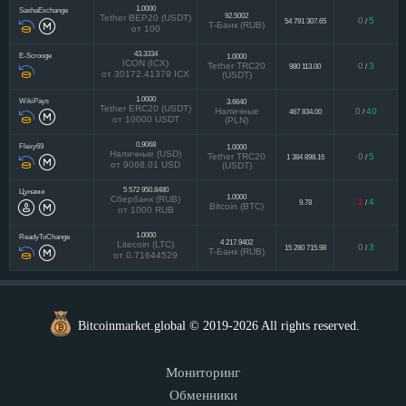
1.0000
SashaExchange
92.5002
Tether BEP20 (USDT)
0
5
54 791 307.65
/
Т-Банк (RUB)
от 100
43.3334
E-Scrooge
1.0000
ICON (ICX)
Tether TRC20
0
3
980 113.00
/
от 30172.41379 ICX
(USDT)
1.0000
WikiPays
3.6640
Tether ERC20 (USDT)
Наличные
0
40
467 834.00
/
от 10000 USDT
(PLN)
0.9068
Flexy69
1.0000
Наличные (USD)
Tether TRC20
0
5
1 384 898.16
/
от 9068.01 USD
(USDT)
5 572 950.8480
Цунами
1.0000
Сбербанк (RUB)
1
4
9.78
/
Bitcoin (BTC)
от 1000 RUB
1.0000
ReadyToChange
4 217.9402
Litecoin (LTC)
0
3
15 280 715.98
/
Т-Банк (RUB)
от 0.71644529
Bitcoinmarket.global © 2019-2026 All rights reserved.
Мониторинг
Обменники