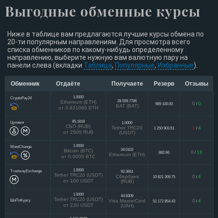
Выгодные обменные курсы
Ниже в таблице вам предлагаются лучшие курсы обмена по
20-ти популярным направлениям. Для просмотра всего
списка обменников по какому-нибудь определенному
направлению, выберите нужную вам валютную пару на
панели слева (вкладки
Таблица
,
Популярные
,
Избранные
).
Обменник
Отдаёте
Получаете
Резерв
Отзывы
1.0000
CryptoPay24
28 059.7786
Ethereum (ETH)
0
0
989 100.00
/
BAT (BAT)
от 3.921066 ETH
85.1818
Цунами
1.0000
СБП (RUB)
Tether TRC20
1
4
1 250 903.51
/
от 2500 RUB
(USDT)
1.0000
WestChange
34.0102
Bitcoin (BTC)
0
18
882.66
/
Ethereum (ETH)
от 0.0005 BTC
1.0000
TrustwayExchange
92.3661
Tether TRC20 (USDT)
Сбербанк
0
4
10 821 309.75
/
от 100 USDT
(RUB)
1.0000
44.9309
Tether TRC20 (USDT)
ШоПоКурсу
Visa MasterCard
0
4
51 172 854.43
/
от 230 USDT
(UAH)