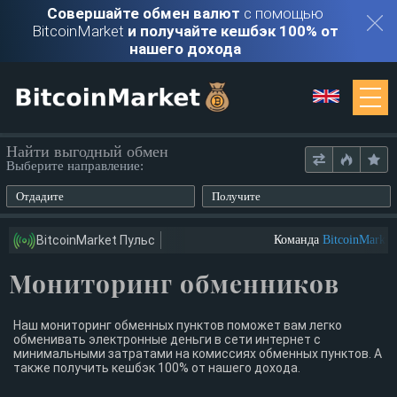
Совершайте обмен валют
с помощью
BitcoinMarket
и получайте кешбэк 100% от
нашего дохода
Мониторинг
Найти выгодный обмен
Выберите направление:
Обменники
Отдадите
Получите
Контакты
BitcoinMarket Пульс
Команда
BitcoinMarket
и
Мониторинг обменников
Войти
Регистрация
Наш мониторинг обменных пунктов поможет вам легко
обменивать электронные деньги в сети интернет с
минимальными затратами на комиссиях обменных пунктов. А
также получить кешбэк 100% от нашего дохода.