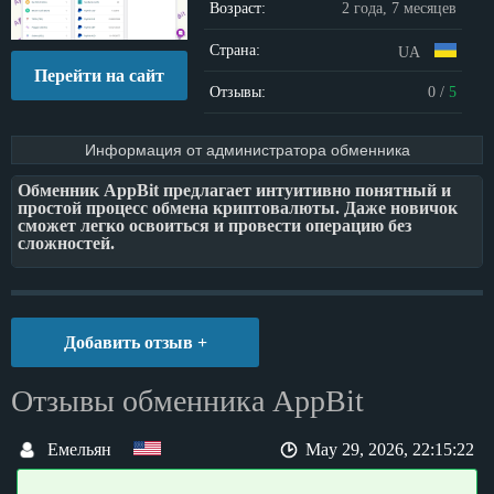
Возраст:
2 года, 7 месяцев
Страна:
UA
Перейти на сайт
Отзывы:
0
/
5
Информация от администратора обменника
Обменник AppBit предлагает интуитивно понятный и
простой процесс обмена криптовалюты. Даже новичок
сможет легко освоиться и провести операцию без
сложностей.
Мы обеспечиваем конкурентоспособный курс обмена
криптовалют, что позволяет получить максимальную
выгоду при обмене средств.
Добавить отзыв +
Наш сервис предоставляет квалифицированную онлайн-
поддержку, чтобы ответить на все ваши вопросы и
помочь в решении возникающих проблем.
Отзывы обменника AppBit
Наш обменник поддерживает множество популярных
криптовалют, позволяя вам конвертировать их выгодно
Емельян
May 29, 2026, 22:15:22
и в любом объеме.