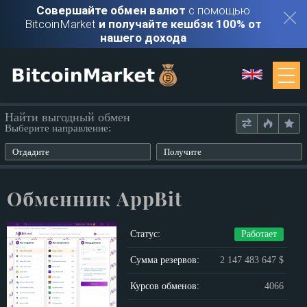
Совершайте обмен валют
с помощью
BitcoinMarket
и получайте кешбэк 100% от
нашего дохода
Мониторинг
Найти выгодный обмен
Выберите направление:
Обменники
Отдадите
Получите
Контакты
Обменник AppBit
Войти
Статус:
Работает
Регистрация
Сумма резервов:
2 147 483 647 $
Курсов обменов:
4066