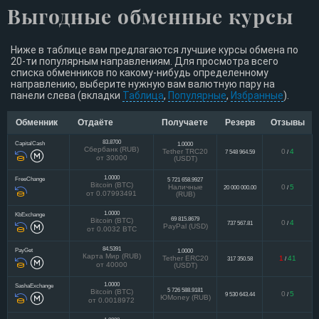
Выгодные обменные курсы
Ниже в таблице вам предлагаются лучшие курсы обмена по
20-ти популярным направлениям. Для просмотра всего
списка обменников по какому-нибудь определенному
направлению, выберите нужную вам валютную пару на
панели слева (вкладки
Таблица
,
Популярные
,
Избранные
).
Обменник
Отдаёте
Получаете
Резерв
Отзывы
83.8700
CapitalCash
1.0000
Сбербанк (RUB)
Tether TRC20
0
4
7 548 964.59
/
от 30000
(USDT)
1.0000
FreeChange
5 721 658.9927
Bitcoin (BTC)
Наличные
0
5
20 000 000.00
/
от 0.07993491
(RUB)
1.0000
KbExchange
69 815.8679
Bitcoin (BTC)
0
4
737 567.81
/
PayPal (USD)
от 0.0032 BTC
84.5391
PayGet
1.0000
Карта Мир (RUB)
Tether ERC20
1
41
317 350.58
/
от 40000
(USDT)
1.0000
SashaExchange
5 726 588.9181
Bitcoin (BTC)
0
5
9 530 643.44
/
ЮMoney (RUB)
от 0.0018972