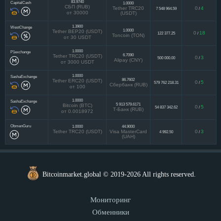
83.9740
CapitalCash
1.0000
СБП (RUB)
Tether TRC20
0
4
7 548 964.59
/
от 30000
(USDT)
1.3900
WestChange
1.0000
Tether BEP20 (USDT)
0
18
122 377.25
/
Toncoin (TON)
от 30 USDT
1.0000
P1exchange
6.7090
Tether TRC20 (USDT)
0
3
500 000.00
/
Alipay (CNY)
от 3000 USDT
1.0000
SashaExchange
86.7602
Tether ERC20 (USDT)
0
5
579 762 218.31
/
Сбербанк (RUB)
от 100
1.0000
SashaExchange
5 913 579.6171
Bitcoin (BTC)
0
5
54 837 342.62
/
Т-Банк (RUB)
от 0.0018972
ObmenGuru
1.0000
44.9000
Tether TRC20 (USDT)
Visa MasterCard
0
3
4 992.50
/
(UAH)
Bitcoinmarket.global © 2019-2026 All rights reserved.
Мониторинг
Обменники