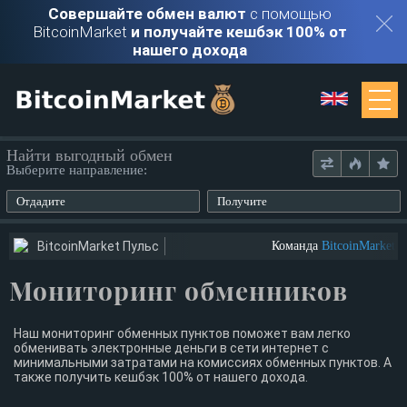
Совершайте обмен валют
с помощью
BitcoinMarket
и получайте кешбэк 100% от
нашего дохода
Мониторинг
Найти выгодный обмен
Выберите направление:
Обменники
Отдадите
Получите
Контакты
BitcoinMarket Пульс
Команда
BitcoinMarket
ищ
Мониторинг обменников
Войти
Регистрация
Наш мониторинг обменных пунктов поможет вам легко
обменивать электронные деньги в сети интернет с
минимальными затратами на комиссиях обменных пунктов. А
также получить кешбэк 100% от нашего дохода.