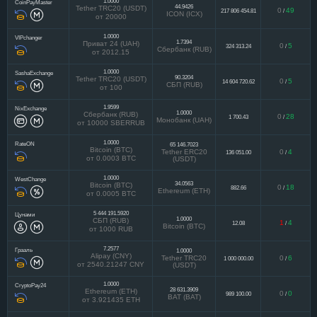
1.0000
CoinPayMaster
44.9426
Tether TRC20 (USDT)
0
49
217 806 454.81
/
ICON (ICX)
от 20000
1.0000
VIPchanger
1.7394
Приват 24 (UAH)
0
5
324 313.24
/
Сбербанк (RUB)
от 2012.15
1.0000
SashaExchange
90.3204
Tether TRC20 (USDT)
0
5
14 604 720.62
/
СБП (RUB)
от 100
1.9599
NixExchange
1.0000
Сбербанк (RUB)
0
28
1 700.43
/
Монобанк (UAH)
от 10000 SBERRUB
1.0000
RateON
65 146.7023
Bitcoin (BTC)
Tether ERC20
0
4
136 051.00
/
от 0.0003 BTC
(USDT)
1.0000
WestChange
34.0563
Bitcoin (BTC)
0
18
882.66
/
Ethereum (ETH)
от 0.0005 BTC
5 444 191.5920
Цунами
1.0000
СБП (RUB)
1
4
12.08
/
Bitcoin (BTC)
от 1000 RUB
7.2577
Грааль
1.0000
Alipay (CNY)
Tether TRC20
0
6
1 000 000.00
/
от 2540.21247 CNY
(USDT)
1.0000
CryptoPay24
28 631.3909
Ethereum (ETH)
0
0
989 100.00
/
BAT (BAT)
от 3.921435 ETH