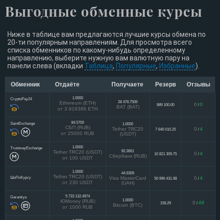
Выгодные обменные курсы
Ниже в таблице вам предлагаются лучшие курсы обмена по
20-ти популярным направлениям. Для просмотра всего
списка обменников по какому-нибудь определенному
направлению, выберите нужную вам валютную пару на
панели слева (вкладки
Таблица
,
Популярные
,
Избранные
).
Обменник
Отдаёте
Получаете
Резерв
Отзывы
1.0000
CryptoPay24
28 478.7506
Ethereum (ETH)
0
0
989 100.00
/
BAT (BAT)
от 3.919386 ETH
84.5700
SaintExchange
1.0000
СБП (RUB)
Tether TRC20
0
4
7 640 010.25
/
от 25000 RUB
(USDT)
1.0000
TrustwayExchange
92.3661
Tether TRC20 (USDT)
0
4
10 821 309.75
/
Сбербанк (RUB)
от 100 USDT
1.0000
44.9309
Tether TRC20 (USDT)
ШоПоКурсу
Visa MasterCard
0
4
50 996 431.98
/
от 230 USDT
(UAH)
5 733 132.4974
Garantiya
1.0000
ЮMoney (RUB)
0
49
158.29
/
Bitcoin (BTC)
от 1000 RUB