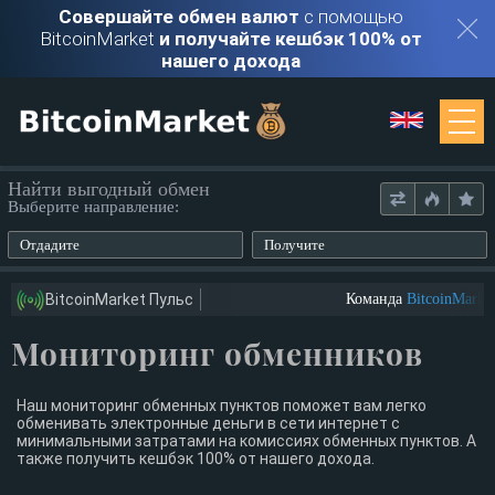
Совершайте обмен валют
с помощью
BitcoinMarket
и получайте кешбэк 100% от
нашего дохода
Мониторинг
Найти выгодный обмен
Выберите направление:
Обменники
Отдадите
Получите
Контакты
BitcoinMarket Пульс
Команда
BitcoinMarket
Мониторинг обменников
Войти
Регистрация
Наш мониторинг обменных пунктов поможет вам легко
обменивать электронные деньги в сети интернет с
минимальными затратами на комиссиях обменных пунктов. А
также получить кешбэк 100% от нашего дохода.