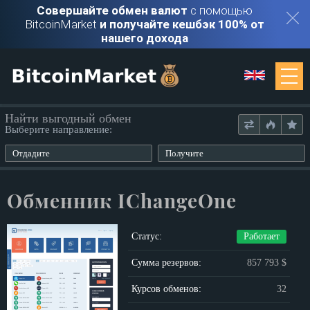
Совершайте обмен валют
с помощью
BitcoinMarket
и получайте кешбэк 100% от
нашего дохода
Мониторинг
Найти выгодный обмен
Выберите направление:
Обменники
Отдадите
Получите
Контакты
Обменник IChangeOne
Войти
Статус:
Работает
Регистрация
Сумма резервов:
857 793 $
Курсов обменов:
32