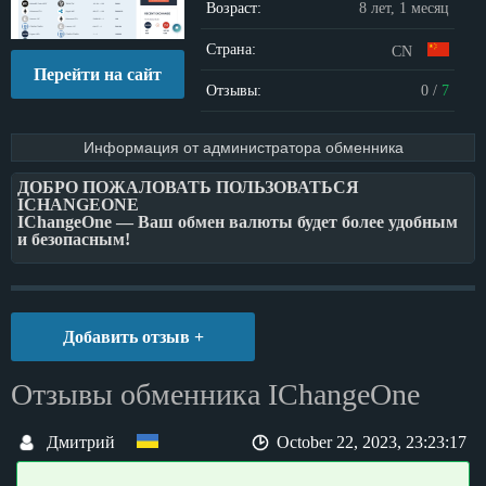
Возраст:
8 лет, 1 месяц
Страна:
CN
Перейти на сайт
Отзывы:
0
/
7
Информация от администратора обменника
ДОБРО ПОЖАЛОВАТЬ ПОЛЬЗОВАТЬСЯ
ICHANGEONE
IChangeOne — Ваш обмен валюты будет более удобным
и безопасным!
мы предоставляем полностью автоматизированные или
полуавтоматические услуги по обмену основной
цифровой валюты — BTC, ETH, LTC, EOS,Webmoney
WMZ WME
Добавить отзыв +
WMR,PerfectMoney,ADVcash,Payeer,Alipay,Wechat.
зарегистрированный участник может получать скидку в
Отзывы обменника IChangeOne
размере 0,05 — 0,5% от общей суммы обмена.
Дмитрий
October 22, 2023, 23:23:17