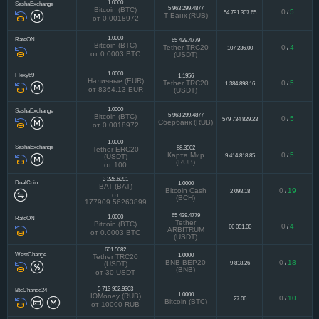
1.0000
SashaExchange
5 963 299.4877
Bitcoin (BTC)
0
5
54 791 307.65
/
Т-Банк (RUB)
от 0.0018972
1.0000
RateON
65 439.4779
Bitcoin (BTC)
Tether TRC20
0
4
107 236.00
/
от 0.0003 BTC
(USDT)
1.0000
Flexy69
1.1956
Наличные (EUR)
Tether TRC20
0
5
1 384 898.16
/
от 8364.13 EUR
(USDT)
1.0000
SashaExchange
5 963 299.4877
Bitcoin (BTC)
0
5
579 734 829.23
/
Сбербанк (RUB)
от 0.0018972
1.0000
SashaExchange
88.3502
Tether ERC20
Карта Мир
0
5
9 414 818.85
/
(USDT)
(RUB)
от 100
3 226.6391
DualCoin
1.0000
BAT (BAT)
Bitcoin Cash
0
19
2 098.18
/
от
(BCH)
177909.56263899
65 439.4779
1.0000
RateON
Tether
Bitcoin (BTC)
0
4
66 051.00
/
ARBITRUM
от 0.0003 BTC
(USDT)
601.5082
WestChange
1.0000
Tether TRC20
BNB BEP20
0
18
9 818.26
/
(USDT)
(BNB)
от 30 USDT
5 713 902.9303
BtcChange24
1.0000
ЮMoney (RUB)
0
10
27.06
/
Bitcoin (BTC)
от 10000 RUB