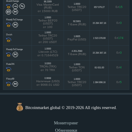
AvanChange
86.3309
1.0000
Visa MasterCard
Tether TRC20
0
15
657 079.27
/
(RUB)
(USDT)
от 15000 RUB
1.0000
ReadyToChange
Tether BEP20
92.5001
0
3
15 284 367.16
/
(USDT)
Т-Банк (RUB)
от 100
1.0000
Dvizh
Tether TRC20
1.0835
0
174
1 523 378.69
/
(USDT)
PayPal (USD)
от 200 USDT
1.0000
ReadyToChange
4 201.2560
Litecoin (LTC)
0
3
15 284 367.16
/
Т-Банк (RUB)
от 0.71644529
3.0263
RateON
1.0000
TRON (TRX)
Tether TON
0
4
81 631.00
/
от 70 TRX
(USDT)
0.9068
Flexy69
1.0000
Наличные (USD)
Tether TRC20
0
5
1 384 898.16
/
от 9068.01 USD
(USDT)
Bitcoinmarket.global © 2019-2026 All rights reserved.
Мониторинг
Обменники