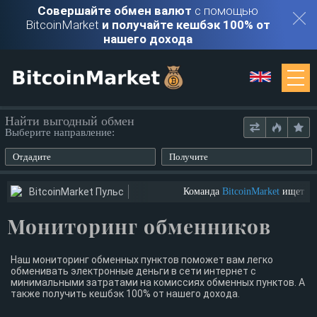
Совершайте обмен валют
с помощью
BitcoinMarket
и получайте кешбэк 100% от
нашего дохода
Мониторинг
Найти выгодный обмен
Выберите направление:
Обменники
Отдадите
Получите
Контакты
BitcoinMarket Пульс
Команда
BitcoinMarket
ищет ютубе
Мониторинг обменников
Войти
Регистрация
Наш мониторинг обменных пунктов поможет вам легко
обменивать электронные деньги в сети интернет с
минимальными затратами на комиссиях обменных пунктов. А
также получить кешбэк 100% от нашего дохода.