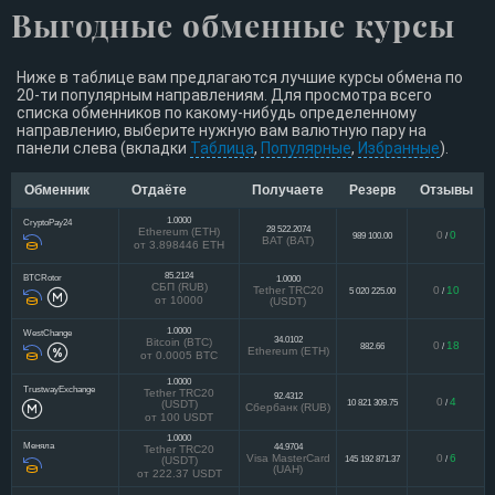
Выгодные обменные курсы
Ниже в таблице вам предлагаются лучшие курсы обмена по
20-ти популярным направлениям. Для просмотра всего
списка обменников по какому-нибудь определенному
направлению, выберите нужную вам валютную пару на
панели слева (вкладки
Таблица
,
Популярные
,
Избранные
).
Обменник
Отдаёте
Получаете
Резерв
Отзывы
1.0000
CryptoPay24
28 522.2074
Ethereum (ETH)
0
0
989 100.00
/
BAT (BAT)
от 3.898446 ETH
85.2124
BTCRotor
1.0000
СБП (RUB)
Tether TRC20
0
10
5 020 225.00
/
от 10000
(USDT)
1.0000
WestChange
34.0102
Bitcoin (BTC)
0
18
882.66
/
Ethereum (ETH)
от 0.0005 BTC
1.0000
TrustwayExchange
Tether TRC20
92.4312
0
4
10 821 309.75
/
(USDT)
Сбербанк (RUB)
от 100 USDT
1.0000
Меняла
44.9704
Tether TRC20
Visa MasterCard
0
6
145 192 871.37
/
(USDT)
(UAH)
от 222.37 USDT