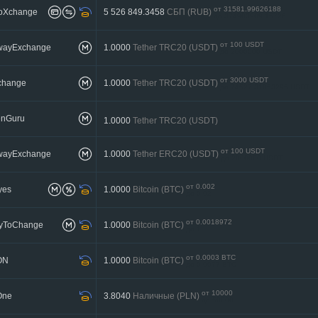
от 31581.99626188
toXchange
5 526 849.3458
СБП (RUB)
до 374903909.15726
от 100 USDT
twayExchange
1.0000
Tether TRC20 (USDT)
до 2000000 USDT
от 3000 USDT
change
1.0000
Tether TRC20 (USDT)
до 74527.31053295 USDT
nGuru
1.0000
Tether TRC20 (USDT)
от 100 USDT
twayExchange
1.0000
Tether ERC20 (USDT)
до 2000000 USDT
от 0.002
yes
1.0000
Bitcoin (BTC)
до 0.02
от 0.0018972
yToChange
1.0000
Bitcoin (BTC)
до 1
от 0.0003 BTC
ON
1.0000
Bitcoin (BTC)
до 0.0077 BTC
от 10000
One
3.8040
Наличные (PLN)
до 50000