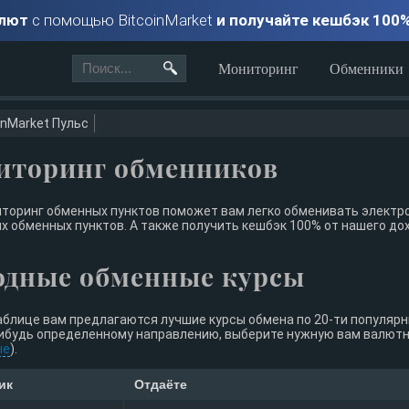
алют
с помощью BitcoinMarket
и получайте кешбэк 100
Мониторинг
Обменники
inMarket Пульс
иторинг обменников
торинг обменных пунктов поможет вам легко обменивать электро
х обменных пунктов. А также получить кешбэк 100% от нашего до
одные обменные курсы
аблице вам предлагаются лучшие курсы обмена по 20-ти популяр
ибудь определенному направлению, выберите нужную вам валютну
ые
).
ик
Отдаёте