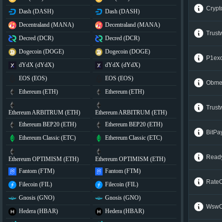
Cryp
Dash (DASH)
Dash (DASH)
Decentraland (MANA)
Decentraland (MANA)
Trus
Decred (DCR)
Decred (DCR)
Dogecoin (DOGE)
Dogecoin (DOGE)
P1ex
dYdX (dYdX)
dYdX (dYdX)
EOS (EOS)
EOS (EOS)
Obme
Ethereum (ETH)
Ethereum (ETH)
Trus
Ethereum ARBITRUM (ETH)
Ethereum ARBITRUM (ETH)
Ethereum BEP20 (ETH)
Ethereum BEP20 (ETH)
BitPa
Ethereum Classic (ETC)
Ethereum Classic (ETC)
Read
Ethereum OPTIMISM (ETH)
Ethereum OPTIMISM (ETH)
Fantom (FTM)
Fantom (FTM)
Rate
Filecoin (FIL)
Filecoin (FIL)
Gnosis (GNO)
Gnosis (GNO)
Wsw
Hedera (HBAR)
Hedera (HBAR)