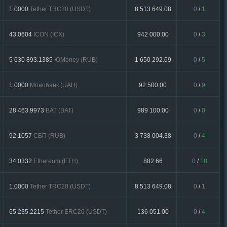
1.0000
Tether TRC20 (USDT)
8 513 649.08
0
/
1
43.0604
ICON (ICX)
942 000.00
0
/
3
5 630 893.1385
ЮMoney (RUB)
1 650 292.69
0
/
5
1.0000
Монобанк (UAH)
92 500.00
0
/
9
28 463.9973
BAT (BAT)
989 100.00
0
/
0
92.1057
СБП (RUB)
3 738 004.38
0
/
4
34.0332
Ethereum (ETH)
882.66
0
/
18
1.0000
Tether TRC20 (USDT)
8 513 649.08
0
/
1
65 235.2215
Tether ERC20 (USDT)
136 051.00
0
/
4