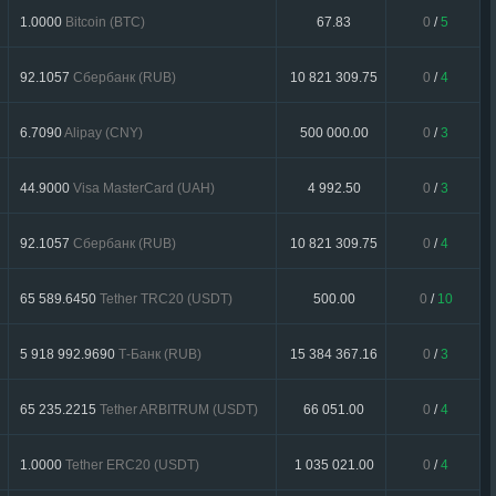
1.0000
Bitcoin (BTC)
67.83
0
/
5
92.1057
Сбербанк (RUB)
10 821 309.75
0
/
4
6.7090
Alipay (CNY)
500 000.00
0
/
3
44.9000
Visa MasterCard (UAH)
4 992.50
0
/
3
92.1057
Сбербанк (RUB)
10 821 309.75
0
/
4
65 589.6450
Tether TRC20 (USDT)
500.00
0
/
10
5 918 992.9690
Т-Банк (RUB)
15 384 367.16
0
/
3
65 235.2215
Tether ARBITRUM (USDT)
66 051.00
0
/
4
1.0000
Tether ERC20 (USDT)
1 035 021.00
0
/
4