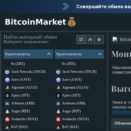
Совершайте обмен в
Найти выгодный обмен
Bitco
Выберите направление:
Мон
Криптовалюты
Криптовалюты
0x (ZRX)
0x (ZRX)
Наш мони
1inch Network (1INCH)
1inch Network (1INCH)
комиссия
Aave (AAVE)
Aave (AAVE)
Выг
Algorand (ALGO)
Algorand (ALGO)
Aptos (APT)
Aptos (APT)
Ниже в т
Arbitrum (ARB)
Arbitrum (ARB)
какому-н
Augur (REP)
Augur (REP)
Избранн
Avalanche (AVAX)
Avalanche (AVAX)
Обменн
BAT (BAT)
BAT (BAT)