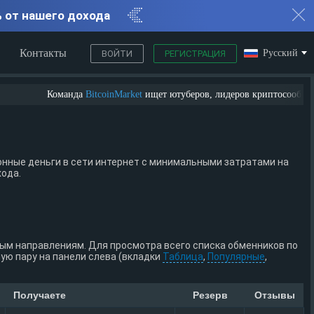
% от нашего дохода
Контакты
Русский
ВОЙТИ
РЕГИСТРАЦИЯ
Команда
BitcoinMarket
ищет ютуберов, лидеров криптосообщества, 
нные деньги в сети интернет с минимальными затратами на
хода.
ным направлениям. Для просмотра всего списка обменников по
ю пару на панели слева (вкладки
Таблица
,
Популярные
,
Получаете
Резерв
Отзывы