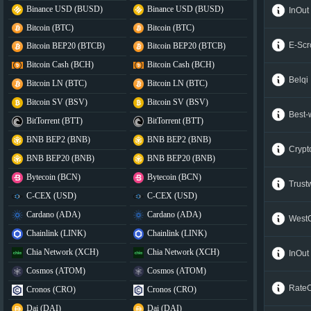
Binance USD (BUSD)
Binance USD (BUSD)
InOut
Bitcoin (BTC)
Bitcoin (BTC)
E-Sc
Bitcoin BEP20 (BTCB)
Bitcoin BEP20 (BTCB)
Bitcoin Cash (BCH)
Bitcoin Cash (BCH)
Belqi
Bitcoin LN (BTC)
Bitcoin LN (BTC)
Bitcoin SV (BSV)
Bitcoin SV (BSV)
Best-
BitTorrent (BTT)
BitTorrent (BTT)
BNB BEP2 (BNB)
BNB BEP2 (BNB)
Cryp
BNB BEP20 (BNB)
BNB BEP20 (BNB)
Bytecoin (BCN)
Bytecoin (BCN)
Trus
C-CEX (USD)
C-CEX (USD)
Cardano (ADA)
Cardano (ADA)
West
Chainlink (LINK)
Chainlink (LINK)
Chia Network (XCH)
Chia Network (XCH)
InOut
Cosmos (ATOM)
Cosmos (ATOM)
Rate
Cronos (CRO)
Cronos (CRO)
Dai (DAI)
Dai (DAI)