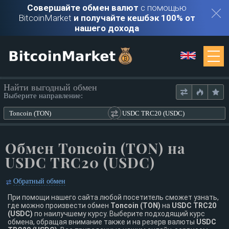
Совершайте обмен валют
с помощью
BitcoinMarket
и получайте кешбэк 100% от
нашего дохода
Мониторинг
Найти выгодный обмен
Выберите направление:
Обменники
Toncoin (TON)
USDC TRC20 (USDC)
Контакты
Обмен Toncoin (TON) на
USDC TRC20 (USDC)
Войти
Обратный обмен
Регистрация
При помощи нашего сайта любой посетитель сможет узнать,
где можно произвести обмен
Toncoin (TON)
на
USDC TRC20
(USDC)
по наилучшему курсу. Выберите подходящий курс
обмена, обращая внимание также и на резерв валюты
USDC