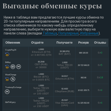
Выгодные обменные курсы
Ниже в таблице вам предлагаются лучшие курсы обмена по
20-ти популярным направлениям. Для просмотра всего
списка обменников по какому-нибудь определенному
направлению, выберите нужную вам валютную пару на
панели слева (вкладки
Таблица
,
Популярные
,
Избранные
).
Обменник
Отдаёте
Получаете
Резерв
Отзывы
1.0000
CryptoPay24
28 389.9761
Ethereum (ETH)
0
0
989 100.00
/
BAT (BAT)
от 3.907381 ETH
85.2048
BitBuy
1.0000
СБП (RUB)
Tether TRC20
0
5
28 722 648.20
/
от 30000
(USDT)
1.0000
WestChange
34.0217
Bitcoin (BTC)
0
18
882.66
/
Ethereum (ETH)
от 0.0005 BTC
1.0000
TrustwayExchange
Tether TRC20
92.4420
0
4
10 821 309.75
/
(USDT)
Сбербанк (RUB)
от 100 USDT
1.0000
45.0167
Tether TRC20
ШоПоКурсу
Visa MasterCard
0
4
51 325 062.60
/
(USDT)
(UAH)
от 230 USDT