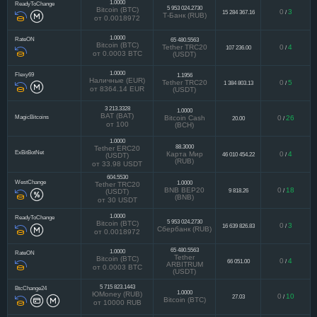
1.0000
ReadyToChange
5 953 024.2730
Bitcoin (BTC)
0
3
15 284 367.16
/
Т-Банк (RUB)
от 0.0018972
1.0000
RateON
65 480.5563
Bitcoin (BTC)
Tether TRC20
0
4
107 236.00
/
от 0.0003 BTC
(USDT)
1.0000
Flexy69
1.1956
Наличные (EUR)
Tether TRC20
0
5
1 384 803.13
/
от 8364.14 EUR
(USDT)
3 213.3328
1.0000
BAT (BAT)
MagicBitcoins
Bitcoin Cash
0
26
20.00
/
от 100
(BCH)
1.0000
88.3000
Tether ERC20
ExBitBotNet
Карта Мир
0
4
46 010 454.22
/
(USDT)
(RUB)
от 33.98 USDT
604.5530
WestChange
1.0000
Tether TRC20
BNB BEP20
0
18
9 818.26
/
(USDT)
(BNB)
от 30 USDT
1.0000
ReadyToChange
5 953 024.2730
Bitcoin (BTC)
0
3
16 639 826.83
/
Сбербанк (RUB)
от 0.0018972
65 480.5563
1.0000
RateON
Tether
Bitcoin (BTC)
0
4
66 051.00
/
ARBITRUM
от 0.0003 BTC
(USDT)
5 715 823.1443
BtcChange24
1.0000
ЮMoney (RUB)
0
10
27.03
/
Bitcoin (BTC)
от 10000 RUB