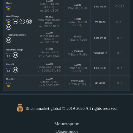
1.0000
Dvizh
Tether TRC20
1.0835
0
174
1 523 378.69
/
(USDT)
PayPal (USD)
от 200 USDT
AvanChange
86.3309
1.0000
Visa MasterCard
Tether TRC20
0
15
657 796.39
/
(RUB)
(USDT)
от 15000 RUB
1.0000
TrustwayExchange
Tether BEP20
92.4420
0
4
2 632 250.99
/
(USDT)
Т-Банк (RUB)
от 100 USDT
1.0000
ReadyToChange
4 176.9842
Litecoin (LTC)
0
3
15 284 367.16
/
Т-Банк (RUB)
от 0.71644529
0.9068
Flexy69
1.0000
Наличные (USD)
Tether TRC20
0
5
1 384 803.13
/
от 9068.01 USD
(USDT)
1.0000
RateON
199 115.4781
Bitcoin (BTC)
0
4
314 950.55
/
TRON (TRX)
от 0.0003 BTC
Bitcoinmarket.global © 2019-2026 All rights reserved.
Мониторинг
Обменники