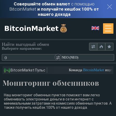
Совершайте обмен валют
с помощью
BitcoinMarket
и получайте кешбэк 100% от
нашего дохода
Мониторинг
Найти выгодный обмен
Выберите направление:
Обменники
()
NEO (NEO)
Контакты
BitcoinMarket Пульс
Команда
BitcoinMarket
ищет ютуб
Мониторинг обменников
Войти
Регистрация
Наш мониторинг обменных пунктов поможет вам легко
обменивать электронные деньги в сети интернет с
минимальными затратами на комиссиях обменных пунктов. А
также получить кешбэк 100% от нашего дохода.