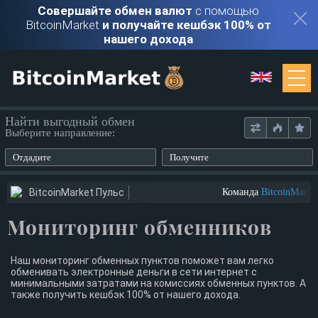
Совершайте обмен валют
с помощью
BitcoinMarket
и получайте кешбэк 100% от
нашего дохода
Мониторинг
Найти выгодный обмен
Выберите направление:
Обменники
Отдадите
Получите
Контакты
BitcoinMarket Пульс
Команда
BitcoinMarket
ищет ю
Мониторинг обменников
Войти
Регистрация
Наш мониторинг обменных пунктов поможет вам легко
обменивать электронные деньги в сети интернет с
минимальными затратами на комиссиях обменных пунктов. А
также получить кешбэк 100% от нашего дохода.