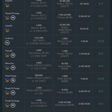
1.0000
RateON
65 309.7295
Bitcoin (BTC)
Tether TRC20
0
4
107 236.00
/
от 0.0003 BTC
(USDT)
1.0000
ReadyToChange
5 946 142.5961
Bitcoin (BTC)
0
3
15 384 367.16
/
Т-Банк (RUB)
от 0.0018972
65 309.7295
1.0000
RateON
Tether
Bitcoin (BTC)
0
4
66 051.00
/
ARBITRUM
от 0.0003 BTC
(USDT)
3 216.1580
DualCoin
1.0000
BAT (BAT)
Bitcoin Cash
0
19
2 105.40
/
от 178306.09212481
(BCH)
1.0000
Flexy69
1.1956
Наличные (EUR)
Tether TRC20
0
5
1 378 634.48
/
от 8364 EUR
(USDT)
1.0000
Bitkovskiy
86.7505
Tether ERC20 (USDT)
Карта Мир
0
3
15 450 400.00
/
от 115.27308
(RUB)
589.8469
WestChange
1.0000
Tether TRC20 (USDT)
BNB BEP20
0
18
9 818.26
/
от 30 USDT
(BNB)
1.0000
ReadyToChange
92.5001
Tether BEP20 (USDT)
0
3
15 384 367.16
/
Т-Банк (RUB)
от 100
1.0000
ReadyToChange
5 946 142.5961
Bitcoin (BTC)
0
3
16 835 760.84
/
Сбербанк (RUB)
от 0.0018972