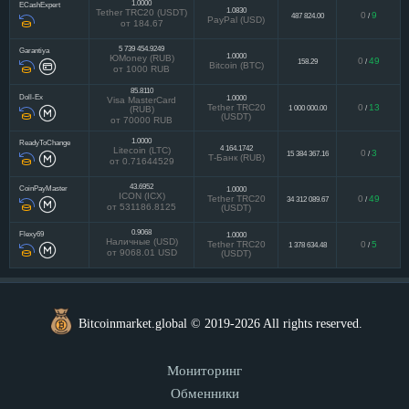
1.0000
ECashExpert
1.0830
Tether TRC20 (USDT)
0
9
487 824.00
/
PayPal (USD)
от 184.67
5 739 454.9249
Garantiya
1.0000
ЮMoney (RUB)
0
49
158.29
/
Bitcoin (BTC)
от 1000 RUB
85.8110
Doll-Ex
1.0000
Visa MasterCard
Tether TRC20
0
13
1 000 000.00
/
(RUB)
(USDT)
от 70000 RUB
1.0000
ReadyToChange
4 164.1742
Litecoin (LTC)
0
3
15 384 367.16
/
Т-Банк (RUB)
от 0.71644529
43.6952
CoinPayMaster
1.0000
ICON (ICX)
Tether TRC20
0
49
34 312 089.67
/
от 531186.8125
(USDT)
0.9068
Flexy69
1.0000
Наличные (USD)
Tether TRC20
0
5
1 378 634.48
/
от 9068.01 USD
(USDT)
Bitcoinmarket.global © 2019-2026 All rights reserved.
Мониторинг
Обменники