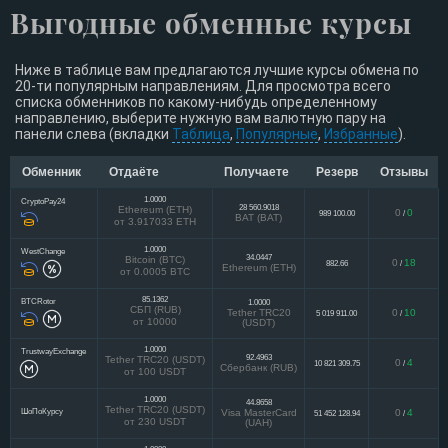
Выгодные обменные курсы
Ниже в таблице вам предлагаются лучшие курсы обмена по
20-ти популярным направлениям. Для просмотра всего
списка обменников по какому-нибудь определенному
направлению, выберите нужную вам валютную пару на
панели слева (вкладки
Таблица
,
Популярные
,
Избранные
).
Обменник
Отдаёте
Получаете
Резерв
Отзывы
1.0000
CryptoPay24
28 560.9018
Ethereum (ETH)
0
0
989 100.00
/
BAT (BAT)
от 3.917033 ETH
1.0000
WestChange
34.0447
Bitcoin (BTC)
0
18
882.66
/
Ethereum (ETH)
от 0.0005 BTC
85.1362
BTCRotor
1.0000
СБП (RUB)
Tether TRC20
0
10
5 019 911.00
/
от 10000
(USDT)
1.0000
TrustwayExchange
92.4963
Tether TRC20 (USDT)
0
4
10 821 309.75
/
Сбербанк (RUB)
от 100 USDT
1.0000
44.8658
Tether TRC20 (USDT)
ШоПоКурсу
Visa MasterCard
0
4
51 452 128.94
/
от 230 USDT
(UAH)