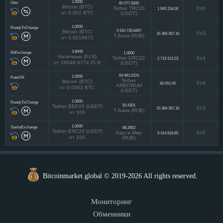
1.0000
Obtc
65 077.5000
Bitcoin (BTC)
Tether TRC20
0
0
1 945 234.00
/
от 0.002 BTC
(USDT)
1.0000
ReadyToChange
5 910 726.8407
Bitcoin (BTC)
0
3
15 384 367.16
/
Т-Банк (RUB)
от 0.0018972
3.9049
KbExchange
1.0000
Наличные (PLN)
Tether ERC20
0
4
2 719 313.23
/
от 39048.6774 PLN
(USDT)
64 991.0224
1.0000
RateON
Tether
Bitcoin (BTC)
0
4
66 051.00
/
ARBITRUM
от 0.0003 BTC
(USDT)
1.0000
ReadyToChange
92.4301
Tether BEP20 (USDT)
0
3
15 384 367.16
/
Т-Банк (RUB)
от 100
1.0000
SashaExchange
88.2802
Tether ERC20 (USDT)
Карта Мир
0
5
9 414 818.85
/
от 100
(RUB)
Bitcoinmarket.global © 2019-2026 All rights reserved.
Мониторинг
Обменники