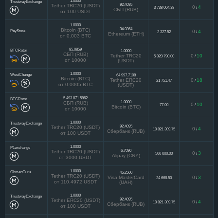
1.0000
TrustwayExchange
92.4095
Tether TRC20 (USDT)
0
4
3 738 004.38
/
СБП (RUB)
от 100 USDT
1.0000
34.0364
Bitcoin (BTC)
PayStore
0
4
2 327.52
/
Ethereum (ETH)
от 0.003 BTC
85.0859
BTCRotor
1.0000
СБП (RUB)
Tether TRC20
0
10
5 020 790.00
/
от 10000
(USDT)
1.0000
WestChange
64 997.7108
Bitcoin (BTC)
Tether ERC20
0
18
21 751.47
/
от 0.0005 BTC
(USDT)
5 493 871.5862
BTCRotor
1.0000
СБП (RUB)
0
10
77.00
/
Bitcoin (BTC)
от 10000
1.0000
TrustwayExchange
92.4095
Tether TRC20 (USDT)
0
4
10 821 309.75
/
Сбербанк (RUB)
от 100 USDT
1.0000
P1exchange
6.7090
Tether TRC20 (USDT)
0
3
500 000.00
/
Alipay (CNY)
от 3000 USDT
1.0000
ObmenGuru
45.2500
Tether TRC20 (USDT)
Visa MasterCard
0
3
24 668.50
/
от 110.4972 USDT
(UAH)
1.0000
TrustwayExchange
92.4095
Tether ERC20 (USDT)
0
4
10 821 309.75
/
Сбербанк (RUB)
от 100 USDT