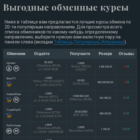
Выгодные обменные курсы
Ниже в таблице вам предлагаются лучшие курсы обмена по
20-ти популярным направлениям. Для просмотра всего
списка обменников по какому-нибудь определенному
направлению, выберите нужную вам валютную пару на
панели слева (вкладки
Таблица
,
Популярные
,
Избранные
).
Обменник
Отдаёте
Получаете
Резерв
Отзывы
85.1610
Цунами
1.0000
Сбербанк (RUB)
Tether TRC20
1
4
1 286 236.25
/
от 2500 RUB
(USDT)
1.0000
Bitok777
43.9111
Tether TRC20 (USDT)
1
8
589 439 842.00
/
ICON (ICX)
от 1480.2631579
1.0000
GoldenWhale
5 589 082.2120
Bitcoin (BTC)
0
4
501 495.22
/
ЮMoney (RUB)
от 0.00387456 BTC
1.0000
CryptoPay24
28 423.3833
Ethereum (ETH)
0
0
989 100.00
/
BAT (BAT)
от 3.923466 ETH
1.9625
NixExchange
1.0000
Сбербанк (RUB)
0
28
1 700.43
/
Монобанк (UAH)
от 10000 SBERRUB