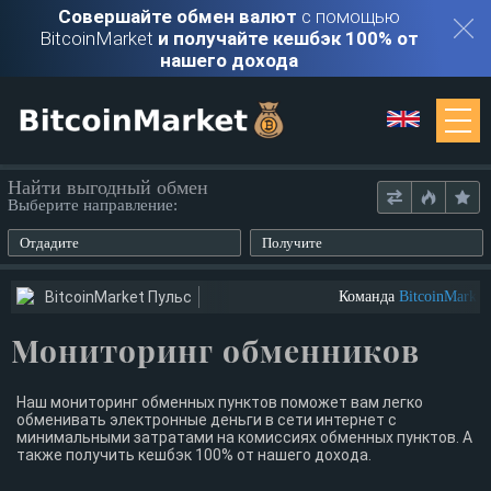
Совершайте обмен валют
с помощью
BitcoinMarket
и получайте кешбэк 100% от
нашего дохода
Мониторинг
Найти выгодный обмен
Выберите направление:
Обменники
Отдадите
Получите
Контакты
BitcoinMarket Пульс
Команда
BitcoinMarket
и
Мониторинг обменников
Войти
Регистрация
Наш мониторинг обменных пунктов поможет вам легко
обменивать электронные деньги в сети интернет с
минимальными затратами на комиссиях обменных пунктов. А
также получить кешбэк 100% от нашего дохода.