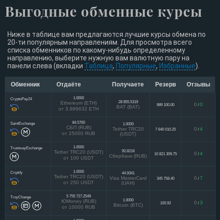
Выгодные обменные курсы
Ниже в таблице вам предлагаются лучшие курсы обмена по
20-ти популярным направлениям. Для просмотра всего
списка обменников по какому-нибудь определенному
направлению, выберите нужную вам валютную пару на
панели слева (вкладки
Таблица
,
Популярные
,
Избранные
).
Обменник
Отдаёте
Получаете
Резерв
Отзывы
1.0000
CryptoPay24
28 855.5319
Ethereum (ETH)
0
0
989 100.00
/
BAT (BAT)
от 3.889632 ETH
84.5700
SaintExchange
1.0000
СБП (RUB)
Tether TRC20
0
4
7 640 010.25
/
от 25000 RUB
(USDT)
1.0000
TrustwayExchange
92.8218
Tether TRC20 (USDT)
0
4
10 821 309.75
/
Сбербанк (RUB)
от 100 USDT
1.0000
Criptify
44.9341
Tether TRC20 (USDT)
Visa MasterCard
0
7
345 758.40
/
от 250 USDT
(UAH)
5 755 727.2549
TroyChange
1.0000
ЮMoney (RUB)
0
3
100.92
/
Bitcoin (BTC)
от 10000 RUB