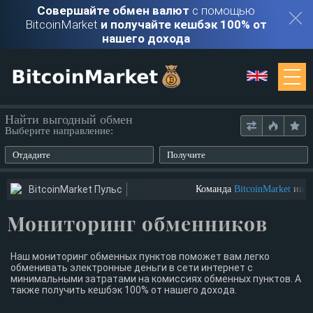
Совершайте обмен валют
с помощью
BitcoinMarket
и получайте кешбэк 100% от
нашего дохода
Мониторинг
Найти выгодный обмен
Выберите направление:
Обменники
Отдадите
Получите
Контакты
BitcoinMarket Пульс
Команда
BitcoinMarket
ищет 
Мониторинг обменников
Войти
Регистрация
Наш мониторинг обменных пунктов поможет вам легко
обменивать электронные деньги в сети интернет с
минимальными затратами на комиссиях обменных пунктов. А
также получить кешбэк 100% от нашего дохода.