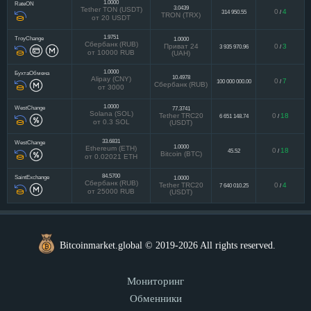
1.0000
RateON
3.0439
Tether TON (USDT)
0
4
314 950.55
/
TRON (TRX)
от 20 USDT
1.9751
TroyChange
1.0000
Сбербанк (RUB)
Приват 24
0
3
3 935 970.96
/
от 10000 RUB
(UAH)
1.0000
БухтаОбмена
10.4978
Alipay (CNY)
0
7
100 000 000.00
/
Сбербанк (RUB)
от 3000
1.0000
WestChange
77.3741
Solana (SOL)
Tether TRC20
0
18
6 651 148.74
/
от 0.3 SOL
(USDT)
33.6831
WestChange
1.0000
Ethereum (ETH)
0
18
45.52
/
Bitcoin (BTC)
от 0.02021 ETH
84.5700
SaintExchange
1.0000
Сбербанк (RUB)
Tether TRC20
0
4
7 640 010.25
/
от 25000 RUB
(USDT)
Bitcoinmarket.global © 2019-2026 All rights reserved.
Мониторинг
Обменники