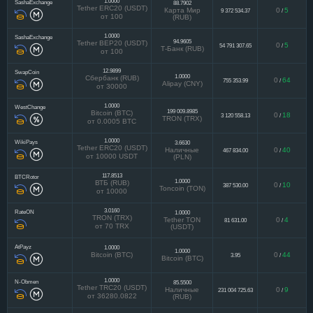
1.0000
SashaExchange
88.7902
Tether ERC20 (USDT)
Карта Мир
0
5
9 372 534.37
/
от 100
(RUB)
1.0000
SashaExchange
94.9605
Tether BEP20 (USDT)
0
5
54 791 307.65
/
Т-Банк (RUB)
от 100
12.9899
SwapCoin
1.0000
Сбербанк (RUB)
0
64
755 353.99
/
Alipay (CNY)
от 30000
1.0000
WestChange
199 009.8985
Bitcoin (BTC)
0
18
3 120 558.13
/
TRON (TRX)
от 0.0005 BTC
1.0000
WikiPays
3.6630
Tether ERC20 (USDT)
Наличные
0
40
467 834.00
/
от 10000 USDT
(PLN)
117.8513
BTCRotor
1.0000
ВТБ (RUB)
0
10
387 530.00
/
Toncoin (TON)
от 10000
3.0160
RateON
1.0000
TRON (TRX)
Tether TON
0
4
81 631.00
/
от 70 TRX
(USDT)
AtPayz
1.0000
1.0000
Bitcoin (BTC)
0
44
3.95
/
Bitcoin (BTC)
1.0000
N-Obmen
85.5500
Tether TRC20 (USDT)
Наличные
0
9
231 004 725.63
/
от 36280.0822
(RUB)