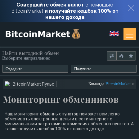
Совершайте обмен валют
с помощью
BitcoinMarket
и получайте кешбэк 100% от
нашего дохода
Мониторинг
Найти выгодный обмен
Выберите направление:
Обменники
Отдадите
Получите
Контакты
BitcoinMarket Пульс
Команда
BitcoinMarket
ищет
Мониторинг обменников
Войти
Регистрация
Наш мониторинг обменных пунктов поможет вам легко
обменивать электронные деньги в сети интернет с
минимальными затратами на комиссиях обменных пунктов. А
также получить кешбэк 100% от нашего дохода.