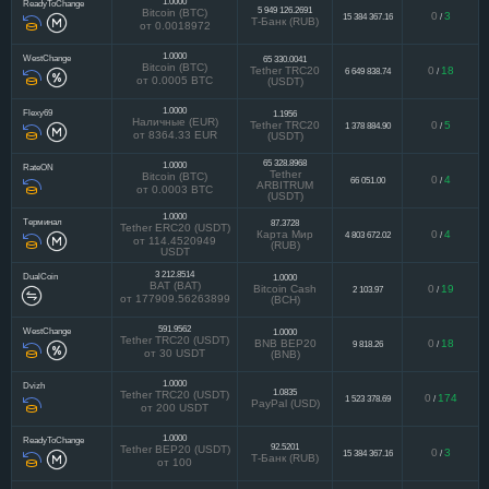
1.0000
ReadyToChange
5 949 126.2691
Bitcoin (BTC)
0
3
15 384 367.16
/
Т-Банк (RUB)
от 0.0018972
1.0000
WestChange
65 330.0041
Bitcoin (BTC)
Tether TRC20
0
18
6 649 838.74
/
от 0.0005 BTC
(USDT)
1.0000
Flexy69
1.1956
Наличные (EUR)
Tether TRC20
0
5
1 378 884.90
/
от 8364.33 EUR
(USDT)
65 328.8968
1.0000
RateON
Tether
Bitcoin (BTC)
0
4
66 051.00
/
ARBITRUM
от 0.0003 BTC
(USDT)
1.0000
Терминал
87.3728
Tether ERC20 (USDT)
Карта Мир
0
4
4 803 672.02
/
от 114.4520949
(RUB)
USDT
3 212.8514
DualCoin
1.0000
BAT (BAT)
Bitcoin Cash
0
19
2 103.97
/
от 177909.56263899
(BCH)
591.9562
WestChange
1.0000
Tether TRC20 (USDT)
BNB BEP20
0
18
9 818.26
/
от 30 USDT
(BNB)
1.0000
Dvizh
1.0835
Tether TRC20 (USDT)
0
174
1 523 378.69
/
PayPal (USD)
от 200 USDT
1.0000
ReadyToChange
92.5201
Tether BEP20 (USDT)
0
3
15 384 367.16
/
Т-Банк (RUB)
от 100