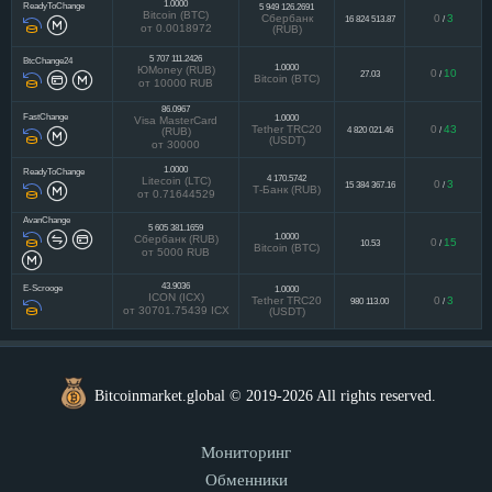
1.0000
ReadyToChange
5 949 126.2691
Bitcoin (BTC)
Сбербанк
0
3
16 824 513.87
/
от 0.0018972
(RUB)
5 707 111.2426
BtcChange24
1.0000
ЮMoney (RUB)
0
10
27.03
/
Bitcoin (BTC)
от 10000 RUB
86.0967
FastChange
1.0000
Visa MasterCard
Tether TRC20
0
43
4 820 021.46
/
(RUB)
(USDT)
от 30000
1.0000
ReadyToChange
4 170.5742
Litecoin (LTC)
0
3
15 384 367.16
/
Т-Банк (RUB)
от 0.71644529
AvanChange
5 605 381.1659
1.0000
Сбербанк (RUB)
0
15
10.53
/
Bitcoin (BTC)
от 5000 RUB
43.9036
E-Scrooge
1.0000
ICON (ICX)
Tether TRC20
0
3
980 113.00
/
от 30701.75439 ICX
(USDT)
Bitcoinmarket.global © 2019-2026 All rights reserved.
Мониторинг
Обменники