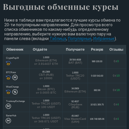
Выгодные обменные курсы
Ниже в таблице вам предлагаются лучшие курсы обмена по
20-ти популярным направлениям. Для просмотра всего
списка обменников по какому-нибудь определенному
направлению, выберите нужную вам валютную пару на
панели слева (вкладки
Таблица
,
Популярные
,
Избранные
).
Обменник
Отдаёте
Получаете
Резерв
Отзывы
1.0000
CryptoPay24
28 504.4838
Ethereum (ETH)
0
0
989 100.00
/
BAT (BAT)
от 3.914437 ETH
85.2369
BTCRotor
1.0000
СБП (RUB)
Tether TRC20
0
10
5 020 543.00
/
от 10000
(USDT)
1.0000
WestChange
34.0909
Bitcoin (BTC)
0
18
882.66
/
Ethereum (ETH)
от 0.0005 BTC
1.0000
TrustwayExchange
92.4637
Tether TRC20 (USDT)
Сбербанк
0
4
10 821 309.75
/
от 100 USDT
(RUB)
1.0000
BarterHub
45.0467
Tether TRC20 (USDT)
Visa MasterCard
0
4
106 748 685.06
/
от 349.671 USDT
(UAH)