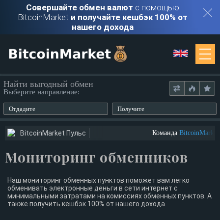
Совершайте обмен валют
с помощью
BitcoinMarket
и получайте кешбэк 100% от
нашего дохода
Мониторинг
Найти выгодный обмен
Выберите направление:
Обменники
Отдадите
Получите
Контакты
BitcoinMarket Пульс
Команда
BitcoinMarket
Мониторинг обменников
Войти
Регистрация
Наш мониторинг обменных пунктов поможет вам легко
обменивать электронные деньги в сети интернет с
минимальными затратами на комиссиях обменных пунктов. А
также получить кешбэк 100% от нашего дохода.