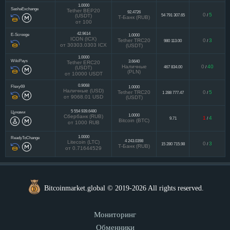
1.0000
SashaExchange
Tether BEP20
92.4726
0
5
54 791 307.65
/
(USDT)
Т-Банк (RUB)
от 100
42.9614
E-Scrooge
1.0000
ICON (ICX)
Tether TRC20
0
3
980 113.00
/
от 30303.0303 ICX
(USDT)
1.0000
WikiPays
3.6640
Tether ERC20
Наличные
0
40
467 834.00
/
(USDT)
(PLN)
от 10000 USDT
0.9068
Flexy69
1.0000
Наличные (USD)
Tether TRC20
0
5
1 288 777.47
/
от 9068.01 USD
(USDT)
5 554 939.6480
Цунами
1.0000
Сбербанк (RUB)
1
4
9.71
/
Bitcoin (BTC)
от 1000 RUB
1.0000
ReadyToChange
4 243.0398
Litecoin (LTC)
0
3
15 280 715.98
/
Т-Банк (RUB)
от 0.71644529
Bitcoinmarket.global © 2019-2026 All rights reserved.
Мониторинг
Обменники