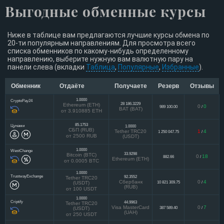
Выгодные обменные курсы
Ниже в таблице вам предлагаются лучшие курсы обмена по
20-ти популярным направлениям. Для просмотра всего
списка обменников по какому-нибудь определенному
направлению, выберите нужную вам валютную пару на
панели слева (вкладки
Таблица
,
Популярные
,
Избранные
).
Обменник
Отдаёте
Получаете
Резерв
Отзывы
1.0000
CryptoPay24
28 186.3229
Ethereum (ETH)
0
0
989 100.00
/
BAT (BAT)
от 3.910885 ETH
85.1753
Цунами
1.0000
СБП (RUB)
Tether TRC20
1
4
1 250 047.75
/
от 2500 RUB
(USDT)
1.0000
WestChange
33.9298
Bitcoin (BTC)
0
18
882.66
/
Ethereum (ETH)
от 0.0005 BTC
1.0000
TrustwayExchange
92.3552
Tether TRC20
Сбербанк
0
4
10 821 309.75
/
(USDT)
(RUB)
от 100 USDT
1.0000
Criptify
44.9963
Tether TRC20
Visa MasterCard
0
7
387 589.40
/
(USDT)
(UAH)
от 250 USDT