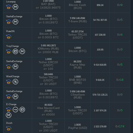
3 167.0560
Lovanpay
1.0000
BAT (BAT)
Bitcoin Cash
0
9
856.34
/
от 143820.96875
(BCH)
1.0000
SashaExchange
5 958 148.4598
Bitcoin (BTC)
0
5
54 791 307.65
/
Т-Банк (RUB)
от 0.0018972
1.0000
RateON
65 257.2734
Bitcoin (BTC)
Tether TRC20
0
4
107 236.00
/
от 0.0003 BTC
(USDT)
5 691 963.2872
TroyChange
1.0000
ЮMoney (RUB)
0
3
100.95
/
Bitcoin (BTC)
от 10000 RUB
1.0000
SashaExchange
88.2202
Tether ERC20
Карта Мир
0
5
9 414 818.85
/
(USDT)
(RUB)
от 100
599.8466
WestChange
1.0000
Tether TRC20
BNB BEP20
0
18
9 818.26
/
(USDT)
(BNB)
от 30 USDT
1.0000
SashaExchange
5 958 148.4598
Bitcoin (BTC)
Сбербанк
0
5
579 715 135.21
/
от 0.0018972
(RUB)
E-Change
85.9333
1.0000
Visa MasterCard
Tether TRC20
0
5
1 167 974.26
/
(RUB)
(USDT)
от 45000
1.0000
Dvizh
Tether TRC20
1.0835
0
174
1 523 378.69
/
(USDT)
PayPal (USD)
от 200 USDT