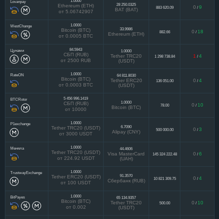
1.0000
Lovanpay
28 250.0325
Ethereum (ETH)
0
9
883 620.09
/
BAT (BAT)
от 5.06742907
1.0000
WestChange
33.9986
Bitcoin (BTC)
0
18
882.66
/
Ethereum (ETH)
от 0.0005 BTC
84.5943
Цунами
1.0000
СБП (RUB)
Tether TRC20
1
4
1 298 738.84
/
от 2500 RUB
(USDT)
1.0000
RateON
64 811.8030
Bitcoin (BTC)
Tether ERC20
0
4
136 051.00
/
от 0.0003 BTC
(USDT)
5 456 996.1419
BTCRotor
1.0000
СБП (RUB)
0
10
78.00
/
Bitcoin (BTC)
от 10000
1.0000
P1exchange
6.7090
Tether TRC20 (USDT)
0
3
500 000.00
/
Alipay (CNY)
от 3000 USDT
1.0000
Меняла
44.4606
Tether TRC20 (USDT)
Visa MasterCard
0
6
145 324 222.48
/
от 224.92 USDT
(UAH)
1.0000
TrustwayExchange
91.3570
Tether ERC20 (USDT)
0
4
10 821 309.75
/
Сбербанк (RUB)
от 100 USDT
1.0000
BitPayes
65 134.9357
Bitcoin (BTC)
Tether TRC20
0
10
500.00
/
от 0.002
(USDT)