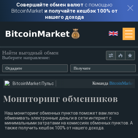
Совершайте обмен валют
с помощью
BitcoinMarket
и получайте кешбэк 100% от
нашего дохода
Мониторинг
Найти выгодный обмен
Выберите направление:
Обменники
Отдадите
Получите
Контакты
BitcoinMarket Пульс
Команда
BitcoinMarket
ищ
Мониторинг обменников
Войти
Регистрация
Наш мониторинг обменных пунктов поможет вам легко
обменивать электронные деньги в сети интернет с
минимальными затратами на комиссиях обменных пунктов. А
также получить кешбэк 100% от нашего дохода.