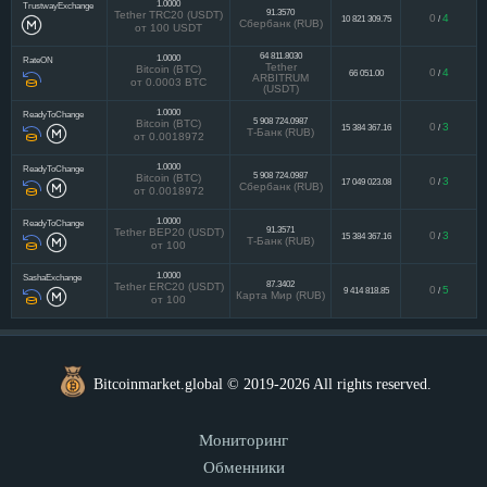
1.0000
TrustwayExchange
91.3570
Tether TRC20 (USDT)
0
4
10 821 309.75
/
Сбербанк (RUB)
от 100 USDT
64 811.8030
1.0000
RateON
Tether
Bitcoin (BTC)
0
4
66 051.00
/
ARBITRUM
от 0.0003 BTC
(USDT)
1.0000
ReadyToChange
5 908 724.0987
Bitcoin (BTC)
0
3
15 384 367.16
/
Т-Банк (RUB)
от 0.0018972
1.0000
ReadyToChange
5 908 724.0987
Bitcoin (BTC)
0
3
17 049 023.08
/
Сбербанк (RUB)
от 0.0018972
1.0000
ReadyToChange
91.3571
Tether BEP20 (USDT)
0
3
15 384 367.16
/
Т-Банк (RUB)
от 100
1.0000
SashaExchange
87.3402
Tether ERC20 (USDT)
0
5
9 414 818.85
/
Карта Мир (RUB)
от 100
Bitcoinmarket.global © 2019-2026 All rights reserved.
Мониторинг
Обменники