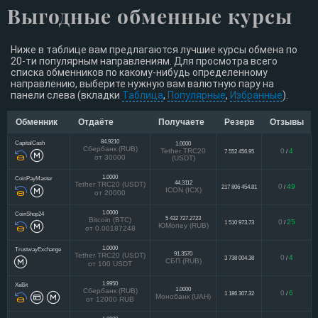
Выгодные обменные курсы
Ниже в таблице вам предлагаются лучшие курсы обмена по
20-ти популярным направлениям. Для просмотра всего
списка обменников по какому-нибудь определенному
направлению, выберите нужную вам валютную пару на
панели слева (вкладки
Таблица
,
Популярные
,
Избранные
).
Обменник
Отдаёте
Получаете
Резерв
Отзывы
84.9210
CapitalCash
1.0000
Сбербанк (RUB)
Tether TRC20
0
4
7 552 456.95
/
от 30000
(USDT)
1.0000
CoinPayMaster
44.3112
Tether TRC20 (USDT)
0
49
217 806 454.81
/
ICON (ICX)
от 20000
1.0000
CoinShop24
5 432 727.2723
Bitcoin (BTC)
0
25
1 510 973.73
/
ЮMoney (RUB)
от 0.00187248
1.0000
TrustwayExchange
91.3570
Tether TRC20 (USDT)
0
4
3 738 004.38
/
СБП (RUB)
от 100 USDT
1.9950
XeBit
1.0000
Сбербанк (RUB)
0
6
1 186 307.32
/
Монобанк (UAH)
от 12000 RUB