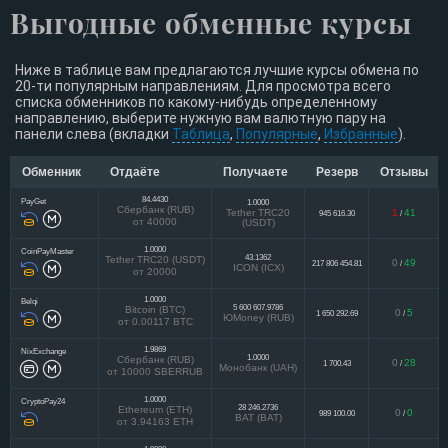
Выгодные обменные курсы
Ниже в таблице вам предлагаются лучшие курсы обмена по
20-ти популярным направлениям. Для просмотра всего
списка обменников по какому-нибудь определенному
направлению, выберите нужную вам валютную пару на
панели слева (вкладки
Таблица
,
Популярные
,
Избранные
).
Обменник
Отдаёте
Получаете
Резерв
Отзывы
84.4430
PayGet
1.0000
Сбербанк (RUB)
Tether TRC20
1
41
945 616.30
/
от 40000
(USDT)
1.0000
CoinPayMaster
43.1362
Tether TRC20 (USDT)
0
49
217 806 454.81
/
ICON (ICX)
от 20000
1.0000
Belqi
5 600 607.9786
Bitcoin (BTC)
0
5
1 650 292.69
/
ЮMoney (RUB)
от 0.00117 BTC
1.9869
NixExchange
1.0000
Сбербанк (RUB)
0
28
1 700.43
/
Монобанк (UAH)
от 10000 SBERRUB
1.0000
CryptoPay24
28 246.2736
Ethereum (ETH)
0
0
989 100.00
/
BAT (BAT)
от 3.94163 ETH