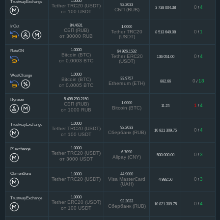
1.0000
TrustwayExchange
92.2033
Tether TRC20 (USDT)
0
4
3 738 004.38
/
СБП (RUB)
от 100 USDT
84.4631
InOut
1.0000
СБП (RUB)
Tether TRC20
0
1
8 513 649.08
/
от 30000 RUB
(USDT)
1.0000
RateON
64 926.1532
Bitcoin (BTC)
Tether ERC20
0
4
136 051.00
/
от 0.0003 BTC
(USDT)
1.0000
WestChange
33.9757
Bitcoin (BTC)
0
18
882.66
/
Ethereum (ETH)
от 0.0005 BTC
5 498 290.2150
Цунами
1.0000
СБП (RUB)
1
4
11.23
/
Bitcoin (BTC)
от 1000 RUB
1.0000
TrustwayExchange
92.2033
Tether TRC20 (USDT)
0
4
10 821 309.75
/
Сбербанк (RUB)
от 100 USDT
1.0000
P1exchange
6.7090
Tether TRC20 (USDT)
0
3
500 000.00
/
Alipay (CNY)
от 3000 USDT
ObmenGuru
1.0000
44.9000
Tether TRC20 (USDT)
Visa MasterCard
0
3
4 992.50
/
(UAH)
1.0000
TrustwayExchange
92.2033
Tether ERC20 (USDT)
0
4
10 821 309.75
/
Сбербанк (RUB)
от 100 USDT