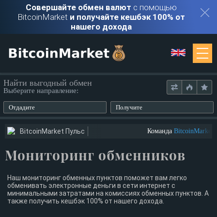
Совершайте обмен валют
с помощью
BitcoinMarket
и получайте кешбэк 100% от
нашего дохода
Мониторинг
Найти выгодный обмен
Выберите направление:
Обменники
Отдадите
Получите
Контакты
BitcoinMarket Пульс
Команда
BitcoinMarket
и
Мониторинг обменников
Войти
Регистрация
Наш мониторинг обменных пунктов поможет вам легко
обменивать электронные деньги в сети интернет с
минимальными затратами на комиссиях обменных пунктов. А
также получить кешбэк 100% от нашего дохода.