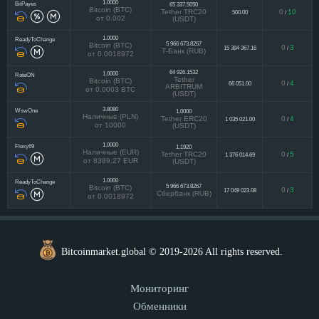
1.0000
BitPayes
65 337.5050
Bitcoin (BTC)
Tether TRC20
0
10
500.00
/
от 0.002
(USDT)
1.0000
ReadyToChange
5 966 673.8267
Bitcoin (BTC)
0
3
15 384 367.16
/
Т-Банк (RUB)
от 0.0018972
64 926.1532
1.0000
RateON
Tether
Bitcoin (BTC)
0
4
66 051.00
/
ARBITRUM
от 0.0003 BTC
(USDT)
3.8080
WswOne
1.0000
Наличные (PLN)
Tether ERC20
0
4
1 035 021.00
/
от 10000
(USDT)
1.0000
Flexy69
1.1920
Наличные (EUR)
Tether TRC20
0
5
1 376 014.69
/
от 8389.27 EUR
(USDT)
1.0000
ReadyToChange
5 966 673.8267
Bitcoin (BTC)
0
3
17 049 023.08
/
Сбербанк (RUB)
от 0.0018972
Bitcoinmarket.global © 2019-2026 All rights reserved.
Мониторинг
Обменники