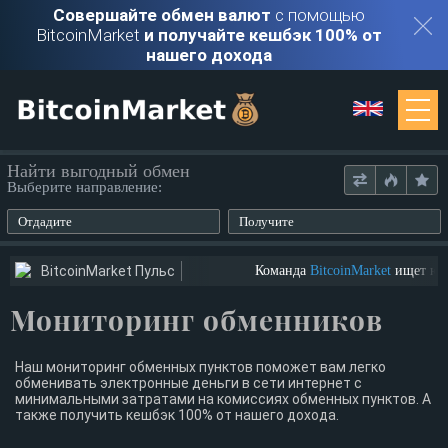
Совершайте обмен валют
с помощью
BitcoinMarket
и получайте кешбэк 100% от
нашего дохода
Мониторинг
Найти выгодный обмен
Выберите направление:
Обменники
Отдадите
Получите
Контакты
BitcoinMarket Пульс
Команда
BitcoinMarket
ищет ютубер
Мониторинг обменников
Войти
Регистрация
Наш мониторинг обменных пунктов поможет вам легко
обменивать электронные деньги в сети интернет с
минимальными затратами на комиссиях обменных пунктов. А
также получить кешбэк 100% от нашего дохода.