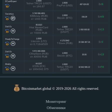
1.0000
ECashExpert
1.0830
Tether TRC20 (USDT)
0
9
487 824.00
/
PayPal (USD)
от 184.67
5 740 086.4601
Garantiya
1.0000
ЮMoney (RUB)
0
49
158.29
/
Bitcoin (BTC)
от 1000 RUB
85.8110
Doll-Ex
1.0000
Visa MasterCard
Tether TRC20
0
13
1 000 000.00
/
(RUB)
(USDT)
от 70000 RUB
1.0000
ReadyToChange
4 175.5942
Litecoin (LTC)
0
3
15 384 367.16
/
Т-Банк (RUB)
от 0.71644529
5 571 060.3569
Doll-Ex
1.0000
Сбербанк (RUB)
0
13
30.00
/
Bitcoin (BTC)
от 40000 RUB
44.0247
Bitality
1.0000
ICON (ICX)
Tether TRC20
0
56
32 842 690.22
/
от 1604342.375
(USDT)
Bitcoinmarket.global © 2019-2026 All rights reserved.
Мониторинг
Обменники