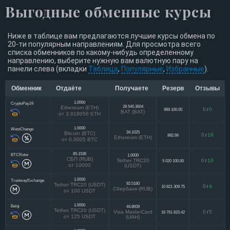
Выгодные обменные курсы
Ниже в таблице вам предлагаются лучшие курсы обмена по
20-ти популярным направлениям. Для просмотра всего
списка обменников по какому-нибудь определенному
направлению, выберите нужную вам валютную пару на
панели слева (вкладки
Таблица
,
Популярные
,
Избранные
).
Обменник
Отдаёте
Получаете
Резерв
Отзывы
1.0000
CryptoPay24
28 540.3604
Ethereum (ETH)
0
0
989 100.00
/
BAT (BAT)
от 3.918056 ETH
1.0000
WestChange
34.1025
Bitcoin (BTC)
0
18
882.66
/
Ethereum (ETH)
от 0.0005 BTC
85.1536
BTCRotor
1.0000
СБП (RUB)
Tether TRC20
0
10
5 020 100.00
/
от 10000
(USDT)
1.0000
TrustwayExchange
92.5180
Tether TRC20 (USDT)
0
4
10 821 309.75
/
Сбербанк (RUB)
от 100 USDT
1.0000
Belqi
44.8939
Tether TRC20 (USDT)
Visa MasterCard
0
5
16 761 815.42
/
от 125 USDT
(UAH)