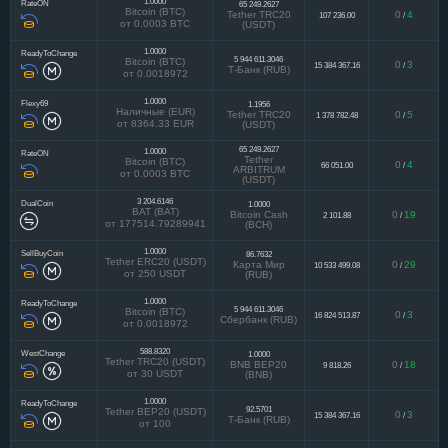
1.0000
RateON
65 249.2627
Bitcoin (BTC)
Tether TRC20
0
4
107 236.00
/
от 0.0003 BTC
(USDT)
1.0000
ReadyToChange
5 944 611.3046
Bitcoin (BTC)
0
3
15 384 367.16
/
Т-Банк (RUB)
от 0.0018972
1.0000
Flexy69
1.1956
Наличные (EUR)
Tether TRC20
0
5
1 378 782.48
/
от 8364.33 EUR
(USDT)
65 249.2627
1.0000
RateON
Tether
Bitcoin (BTC)
0
4
66 051.00
/
ARBITRUM
от 0.0003 BTC
(USDT)
3 204.6146
DualCoin
1.0000
BAT (BAT)
Bitcoin Cash
0
19
2 101.88
/
от 177514.79289941
(BCH)
1.0000
SellBuyCoin
86.7632
Tether ERC20 (USDT)
Карта Мир
0
29
10 533 499.08
/
от 250 USDT
(RUB)
1.0000
ReadyToChange
5 944 611.3046
Bitcoin (BTC)
0
3
16 824 513.87
/
Сбербанк (RUB)
от 0.0018972
588.8320
WestChange
1.0000
Tether TRC20 (USDT)
BNB BEP20
0
18
9 818.26
/
от 30 USDT
(BNB)
1.0000
ReadyToChange
92.5701
Tether BEP20 (USDT)
0
3
15 384 367.16
/
Т-Банк (RUB)
от 100