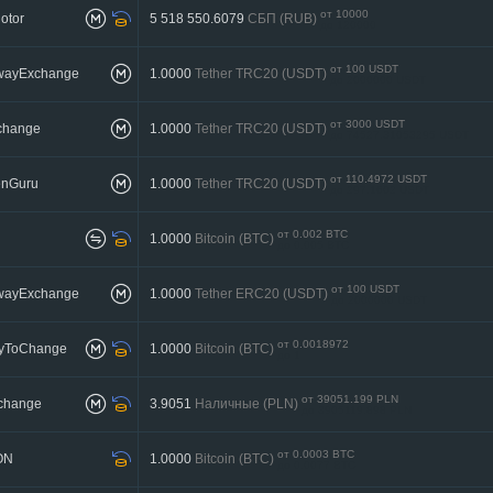
от 10000
otor
5 518 550.6079
СБП (RUB)
до 120000
от 100 USDT
twayExchange
1.0000
Tether TRC20 (USDT)
до 2000000 USDT
от 3000 USDT
change
1.0000
Tether TRC20 (USDT)
до 74527.31053295 USDT
от 110.4972 USDT
nGuru
1.0000
Tether TRC20 (USDT)
до 297.1602 USDT
от 0.002 BTC
1.0000
Bitcoin (BTC)
до 0.005 BTC
от 100 USDT
twayExchange
1.0000
Tether ERC20 (USDT)
до 2000000 USDT
от 0.0018972
yToChange
1.0000
Bitcoin (BTC)
до 1
от 39051.199 PLN
change
3.9051
Наличные (PLN)
до 3905119.898 PLN
от 0.0003 BTC
ON
1.0000
Bitcoin (BTC)
до 0.0077 BTC