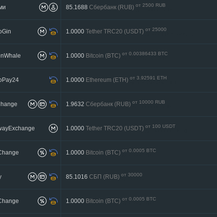
от 2500 RUB
ми
85.1688
Сбербанк (RUB)
до 250000 RUB
от 25000
oGin
1.0000
Tether TRC20 (USDT)
до 608116.57844232
от 0.00386433 BTC
enWhale
1.0000
Bitcoin (BTC)
до 0.02318593 BTC
от 3.92591 ETH
toPay24
1.0000
Ethereum (ETH)
до 130.846209 ETH
от 10000 RUB
Change
1.9632
Сбербанк (RUB)
до 5000000 RUB
от 100 USDT
twayExchange
1.0000
Tether TRC20 (USDT)
до 2000000 USDT
от 0.0005 BTC
Change
1.0000
Bitcoin (BTC)
до 0.004 BTC
от 30000
y
85.1016
СБП (RUB)
до 500000
от 0.0005 BTC
Change
1.0000
Bitcoin (BTC)
до 0.004 BTC