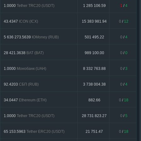
1.0000
Tether TRC20 (USDT)
1 285 106.59
1
/
4
43.4347
ICON (ICX)
15 383 981.94
0
/
12
5 636 273.5639
ЮMoney (RUB)
501 495.22
0
/
4
28 421.3638
BAT (BAT)
989 100.00
0
/
0
1.0000
Монобанк (UAH)
8 332 763.88
0
/
3
92.4203
СБП (RUB)
3 738 004.38
0
/
4
34.0447
Ethereum (ETH)
882.66
0
/
18
1.0000
Tether TRC20 (USDT)
28 731 823.27
0
/
5
65 153.5963
Tether ERC20 (USDT)
21 751.47
0
/
18