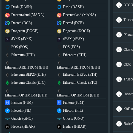
BTCR
Dash (DASH)
Dash (DASH)
Decentraland (MANA)
Decentraland (MANA)
Trus
Decred (DCR)
Decred (DCR)
Dogecoin (DOGE)
Dogecoin (DOGE)
P1ex
dYdX (dYdX)
dYdX (dYdX)
EOS (EOS)
EOS (EOS)
Obme
Ethereum (ETH)
Ethereum (ETH)
Obtc
Ethereum ARBITRUM (ETH)
Ethereum ARBITRUM (ETH)
Ethereum BEP20 (ETH)
Ethereum BEP20 (ETH)
Trus
Ethereum Classic (ETC)
Ethereum Classic (ETC)
Read
Ethereum OPTIMISM (ETH)
Ethereum OPTIMISM (ETH)
Fantom (FTM)
Fantom (FTM)
KbEx
Filecoin (FIL)
Filecoin (FIL)
Gnosis (GNO)
Gnosis (GNO)
Rate
Hedera (HBAR)
Hedera (HBAR)