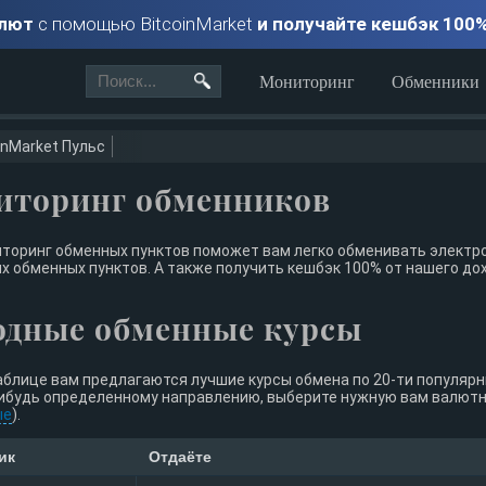
алют
с помощью BitcoinMarket
и получайте кешбэк 100
Мониторинг
Обменники
inMarket Пульс
иторинг обменников
торинг обменных пунктов поможет вам легко обменивать электро
х обменных пунктов. А также получить кешбэк 100% от нашего до
одные обменные курсы
аблице вам предлагаются лучшие курсы обмена по 20-ти популяр
ибудь определенному направлению, выберите нужную вам валютну
ые
).
ик
Отдаёте