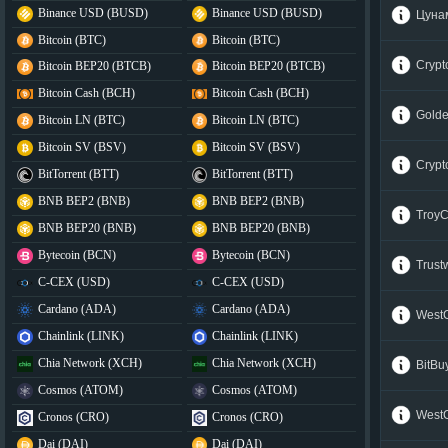
Binance USD (BUSD)
Binance USD (BUSD)
Цуна
Bitcoin (BTC)
Bitcoin (BTC)
Crypt
Bitcoin BEP20 (BTCB)
Bitcoin BEP20 (BTCB)
Bitcoin Cash (BCH)
Bitcoin Cash (BCH)
Gold
Bitcoin LN (BTC)
Bitcoin LN (BTC)
Bitcoin SV (BSV)
Bitcoin SV (BSV)
Cryp
BitTorrent (BTT)
BitTorrent (BTT)
BNB BEP2 (BNB)
BNB BEP2 (BNB)
Troy
BNB BEP20 (BNB)
BNB BEP20 (BNB)
Bytecoin (BCN)
Bytecoin (BCN)
Trus
C-CEX (USD)
C-CEX (USD)
Cardano (ADA)
Cardano (ADA)
West
Chainlink (LINK)
Chainlink (LINK)
Chia Network (XCH)
Chia Network (XCH)
BitBu
Cosmos (ATOM)
Cosmos (ATOM)
West
Cronos (CRO)
Cronos (CRO)
Dai (DAI)
Dai (DAI)