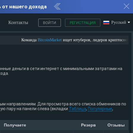
% от нашего дохода
Контакты
Русский
ВОЙТИ
РЕГИСТРАЦИЯ
Команда
BitcoinMarket
ищет ютуберов, лидеров криптосообщества,
нные деньги в сети интернет с минимальными затратами на
хода.
ным направлениям. Для просмотра всего списка обменников по
ю пару на панели слева (вкладки
Таблица
,
Популярные
,
Получаете
Резерв
Отзывы