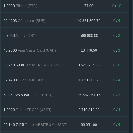
1.0000
Bitcoin (BTC)
77.00
0
/
10
92.4203
Сбербанк (RUB)
10 821 309.75
0
/
4
6.7090
Alipay (CNY)
500 000.00
0
/
3
45.2500
Visa MasterCard (UAH)
13 446.50
0
/
3
65 240.5000
Tether TRC20 (USDT)
1 945 234.00
0
/
0
92.4203
Сбербанк (RUB)
10 821 309.75
0
/
4
5 925 026.5050
Т-Банк (RUB)
15 384 367.16
0
/
3
1.0000
Tether ERC20 (USDT)
2 719 313.23
0
/
4
65 146.7425
Tether ARBITRUM (USDT)
66 051.00
0
/
4