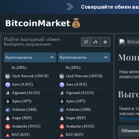
Совершайте обмен в
Найти выгодный обмен
Bitco
Выберите направление:
Мон
Криптовалюты
Криптовалюты
0x (ZRX)
0x (ZRX)
Наш мони
1inch Network (1INCH)
1inch Network (1INCH)
комиссия
Aave (AAVE)
Aave (AAVE)
Выг
Algorand (ALGO)
Algorand (ALGO)
Aptos (APT)
Aptos (APT)
Ниже в т
Arbitrum (ARB)
Arbitrum (ARB)
какому-н
Augur (REP)
Augur (REP)
Избранн
Avalanche (AVAX)
Avalanche (AVAX)
Обменн
BAT (BAT)
BAT (BAT)