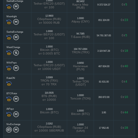
1.0000
SashaExchange
88.5402
Tether ERC20 (USDT)
Карта Мир
0
5
9 372 534.37
/
от 100
(RUB)
12.9900
Moonlight
1.0000
Сбербанк (RUB)
0
23
651 324.00
/
Alipay (CNY)
от 50000 RUB
1.0000
SashaExchange
94.7385
Tether BEP20 (USDT)
0
5
54 791 307.65
/
Т-Банк (RUB)
от 100
1.0000
WestChange
194 767.4394
Bitcoin (BTC)
0
18
3 119 947.28
/
TRON (TRX)
от 0.0005 BTC
1.0000
WikiPays
3.6650
Tether ERC20 (USDT)
Наличные
0
40
467 834.00
/
от 10000 USDT
(PLN)
3.0069
RateON
1.0000
TRON (TRX)
Tether TON
0
4
81 631.00
/
от 70 TRX
(USDT)
116.0935
BTCRotor
1.0000
ВТБ (RUB)
0
10
393 872.00
/
Toncoin (TON)
от 10000
AtPayz
1.0000
1.0000
Bitcoin (BTC)
0
44
3.95
/
Bitcoin (BTC)
2.0262
NixExchange
1.0000
Сбербанк (RUB)
Приват 24
0
28
17 952.45
/
от 10000 SBERRUB
(UAH)