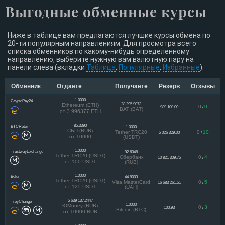
Выгодные обменные курсы
Ниже в таблице вам предлагаются лучшие курсы обмена по
20-ти популярным направлениям. Для просмотра всего
списка обменников по какому-нибудь определенному
направлению, выберите нужную вам валютную пару на
панели слева (вкладки
Таблица
,
Популярные
,
Избранные
).
Обменник
Отдаёте
Получаете
Резерв
Отзывы
1.0000
CryptoPay24
28 295.9073
Ethereum (ETH)
0
0
989 100.00
/
BAT (BAT)
от 3.996377 ETH
85.3390
BTCRotor
1.0000
СБП (RUB)
Tether TRC20
0
10
5 026 329.00
/
от 10000
(USDT)
1.0000
TrustwayExchange
92.6048
Tether TRC20 (USDT)
Сбербанк
0
4
10 821 309.75
/
от 100 USDT
(RUB)
1.0000
Belqi
44.8003
Tether TRC20 (USDT)
Visa MasterCard
0
5
16 683 261.51
/
от 125 USDT
(UAH)
5 639 137.2447
TroyChange
1.0000
ЮMoney (RUB)
0
3
100.93
/
Bitcoin (BTC)
от 10000 RUB