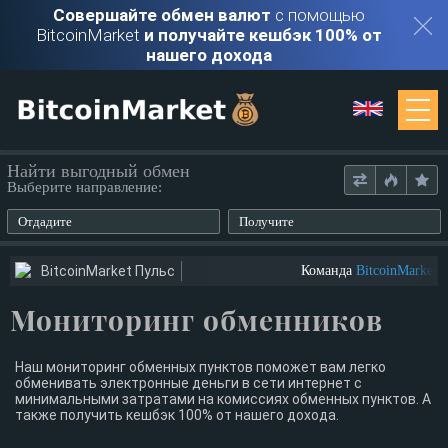
Совершайте обмен валют
с помощью
BitcoinMarket
и получайте кешбэк 100% от
нашего дохода
Мониторинг
Найти выгодный обмен
Выберите направление:
Обменники
Отдадите
Получите
Контакты
BitcoinMarket Пульс
Команда
BitcoinMarket
ищ
Мониторинг обменников
Войти
Регистрация
Наш мониторинг обменных пунктов поможет вам легко
обменивать электронные деньги в сети интернет с
минимальными затратами на комиссиях обменных пунктов. А
также получить кешбэк 100% от нашего дохода.