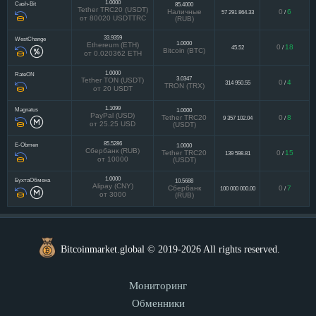
1.0000
Cash-Bit
85.4000
Tether TRC20 (USDT)
Наличные
0
6
57 291 864.33
/
от 80020 USDTTRC
(RUB)
33.9359
WestChange
1.0000
Ethereum (ETH)
0
18
45.52
/
Bitcoin (BTC)
от 0.020362 ETH
1.0000
RateON
3.0347
Tether TON (USDT)
0
4
314 950.55
/
TRON (TRX)
от 20 USDT
1.1099
Magnatus
1.0000
PayPal (USD)
Tether TRC20
0
8
9 357 102.04
/
от 25.25 USD
(USDT)
85.5286
E-Obmen
1.0000
Сбербанк (RUB)
Tether TRC20
0
15
139 598.81
/
от 10000
(USDT)
1.0000
БухтаОбмена
10.5688
Alipay (CNY)
Сбербанк
0
7
100 000 000.00
/
от 3000
(RUB)
Bitcoinmarket.global © 2019-2026 All rights reserved.
Мониторинг
Обменники