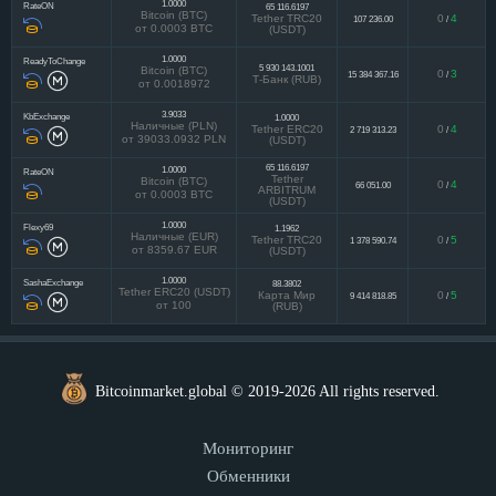
1.0000
RateON
65 116.6197
Bitcoin (BTC)
Tether TRC20
0
4
107 236.00
/
от 0.0003 BTC
(USDT)
1.0000
ReadyToChange
5 930 143.1001
Bitcoin (BTC)
0
3
15 384 367.16
/
Т-Банк (RUB)
от 0.0018972
3.9033
KbExchange
1.0000
Наличные (PLN)
Tether ERC20
0
4
2 719 313.23
/
от 39033.0932 PLN
(USDT)
65 116.6197
1.0000
RateON
Tether
Bitcoin (BTC)
0
4
66 051.00
/
ARBITRUM
от 0.0003 BTC
(USDT)
1.0000
Flexy69
1.1962
Наличные (EUR)
Tether TRC20
0
5
1 378 590.74
/
от 8359.67 EUR
(USDT)
1.0000
SashaExchange
88.3802
Tether ERC20 (USDT)
Карта Мир
0
5
9 414 818.85
/
от 100
(RUB)
Bitcoinmarket.global © 2019-2026 All rights reserved.
Мониторинг
Обменники