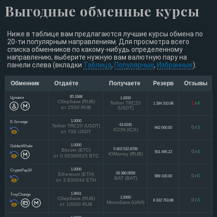
Выгодные обменные курсы
Ниже в таблице вам предлагаются лучшие курсы обмена по
20-ти популярным направлениям. Для просмотра всего
списка обменников по какому-нибудь определенному
направлению, выберите нужную вам валютную пару на
панели слева (вкладки
Таблица
,
Популярные
,
Избранные
).
Обменник
Отдаёте
Получаете
Резерв
Отзывы
85.1688
Цунами
1.0000
Сбербанк (RUB)
Tether TRC20
1
4
1 284 310.96
/
от 2500 RUB
(USDT)
1.0000
E-Scrooge
43.6245
Tether TRC20 (USDT)
0
3
942 000.00
/
ICON (ICX)
от 700 USDT
1.0000
GoldenWhale
5 603 532.8706
Bitcoin (BTC)
0
4
501 495.22
/
ЮMoney (RUB)
от 0.00386625 BTC
1.0000
CryptoPay24
28 380.0658
Ethereum (ETH)
0
0
989 100.00
/
BAT (BAT)
от 3.930044 ETH
1.9641
TroyChange
1.0000
Сбербанк (RUB)
0
3
8 332 763.88
/
Монобанк (UAH)
от 10000 RUB