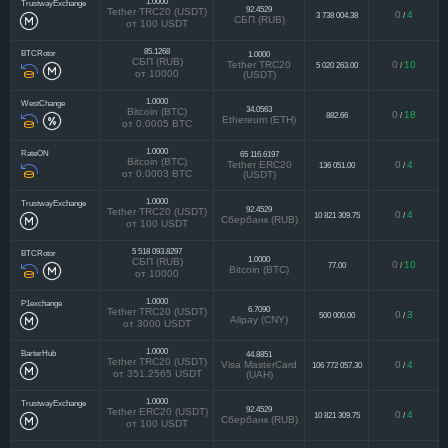
1.0000
TrustwayExchange
92.4529
Tether TRC20 (USDT)
0
4
3 738 004.38
/
СБП (RUB)
от 100 USDT
85.1268
BTCRotor
1.0000
СБП (RUB)
Tether TRC20
0
10
5 020 263.00
/
от 10000
(USDT)
1.0000
WestChange
34.0563
Bitcoin (BTC)
0
18
882.66
/
Ethereum (ETH)
от 0.0005 BTC
1.0000
RateON
65 116.6197
Bitcoin (BTC)
Tether ERC20
0
4
136 051.00
/
от 0.0003 BTC
(USDT)
1.0000
TrustwayExchange
92.4529
Tether TRC20 (USDT)
0
4
10 821 309.75
/
Сбербанк (RUB)
от 100 USDT
5 518 093.8297
BTCRotor
1.0000
СБП (RUB)
0
10
77.00
/
Bitcoin (BTC)
от 10000
1.0000
P1exchange
6.7090
Tether TRC20 (USDT)
0
3
500 000.00
/
Alipay (CNY)
от 3000 USDT
1.0000
BarterHub
44.8851
Tether TRC20 (USDT)
Visa MasterCard
0
4
106 772 057.30
/
от 351.2565 USDT
(UAH)
1.0000
TrustwayExchange
92.4529
Tether ERC20 (USDT)
0
4
10 821 309.75
/
Сбербанк (RUB)
от 100 USDT