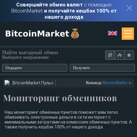
Совершайте обмен валют
с помощью
BitcoinMarket
и получайте кешбэк 100% от
нашего дохода
Мониторинг
Найти выгодный обмен
Выберите направление:
Обменники
Отдадите
Получите
Контакты
BitcoinMarket Пульс
Команда
BitcoinMarket
ищет 
Мониторинг обменников
Войти
Регистрация
Наш мониторинг обменных пунктов поможет вам легко
обменивать электронные деньги в сети интернет с
минимальными затратами на комиссиях обменных пунктов. А
также получить кешбэк 100% от нашего дохода.