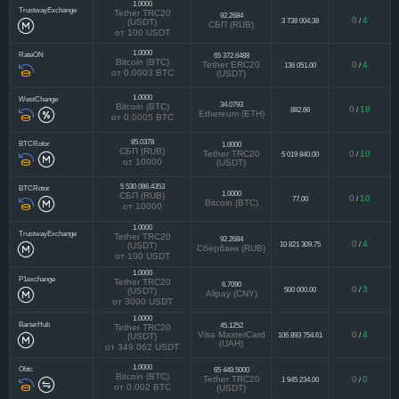
1.0000
TrustwayExchange
Tether TRC20
92.2684
0
4
3 738 004.38
/
(USDT)
СБП (RUB)
от 100 USDT
1.0000
RateON
65 372.6488
Bitcoin (BTC)
Tether ERC20
0
4
136 051.00
/
от 0.0003 BTC
(USDT)
1.0000
WestChange
34.0793
Bitcoin (BTC)
0
18
882.66
/
Ethereum (ETH)
от 0.0005 BTC
85.0378
BTCRotor
1.0000
СБП (RUB)
Tether TRC20
0
10
5 019 840.00
/
от 10000
(USDT)
5 530 086.4353
BTCRotor
1.0000
СБП (RUB)
0
10
77.00
/
Bitcoin (BTC)
от 10000
1.0000
TrustwayExchange
Tether TRC20
92.2684
0
4
10 821 309.75
/
(USDT)
Сбербанк (RUB)
от 100 USDT
1.0000
P1exchange
Tether TRC20
6.7090
0
3
500 000.00
/
(USDT)
Alipay (CNY)
от 3000 USDT
1.0000
BarterHub
45.1252
Tether TRC20
Visa MasterCard
0
4
106 893 754.61
/
(USDT)
(UAH)
от 349.062 USDT
1.0000
Obtc
65 449.5000
Bitcoin (BTC)
Tether TRC20
0
0
1 945 234.00
/
от 0.002 BTC
(USDT)