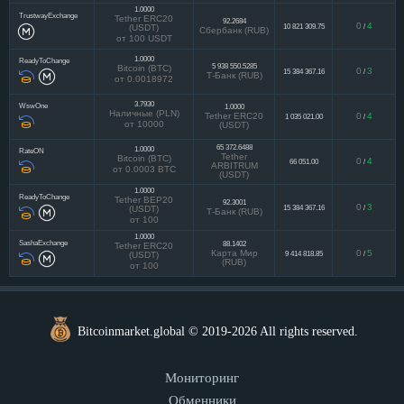
1.0000
TrustwayExchange
Tether ERC20
92.2684
0
4
10 821 309.75
/
(USDT)
Сбербанк (RUB)
от 100 USDT
1.0000
ReadyToChange
5 938 550.5285
Bitcoin (BTC)
0
3
15 384 367.16
/
Т-Банк (RUB)
от 0.0018972
3.7930
WswOne
1.0000
Наличные (PLN)
Tether ERC20
0
4
1 035 021.00
/
от 10000
(USDT)
65 372.6488
1.0000
RateON
Tether
Bitcoin (BTC)
0
4
66 051.00
/
ARBITRUM
от 0.0003 BTC
(USDT)
1.0000
ReadyToChange
Tether BEP20
92.3001
0
3
15 384 367.16
/
(USDT)
Т-Банк (RUB)
от 100
1.0000
SashaExchange
88.1402
Tether ERC20
Карта Мир
0
5
9 414 818.85
/
(USDT)
(RUB)
от 100
Bitcoinmarket.global © 2019-2026 All rights reserved.
Мониторинг
Обменники