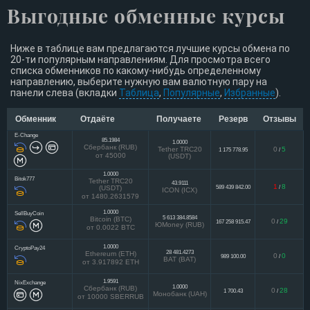
Выгодные обменные курсы
Ниже в таблице вам предлагаются лучшие курсы обмена по
20-ти популярным направлениям. Для просмотра всего
списка обменников по какому-нибудь определенному
направлению, выберите нужную вам валютную пару на
панели слева (вкладки
Таблица
,
Популярные
,
Избранные
).
Обменник
Отдаёте
Получаете
Резерв
Отзывы
E-Change
85.1984
1.0000
Сбербанк (RUB)
Tether TRC20
0
5
1 175 778.95
/
от 45000
(USDT)
1.0000
Bitok777
Tether TRC20
43.9111
1
8
589 439 842.00
/
(USDT)
ICON (ICX)
от 1480.2631579
1.0000
SellBuyCoin
5 613 384.8584
Bitcoin (BTC)
0
29
167 258 915.47
/
ЮMoney (RUB)
от 0.0022 BTC
1.0000
CryptoPay24
28 481.4273
Ethereum (ETH)
0
0
989 100.00
/
BAT (BAT)
от 3.917892 ETH
1.9591
NixExchange
1.0000
Сбербанк (RUB)
0
28
1 700.43
/
Монобанк (UAH)
от 10000 SBERRUB