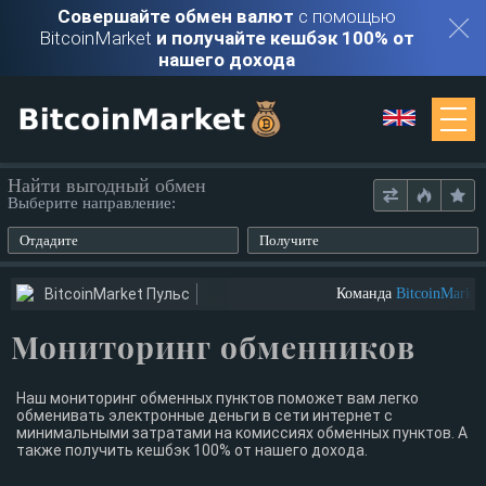
Совершайте обмен валют
с помощью
BitcoinMarket
и получайте кешбэк 100% от
нашего дохода
Мониторинг
Найти выгодный обмен
Выберите направление:
Обменники
Отдадите
Получите
Контакты
BitcoinMarket Пульс
Команда
BitcoinMarket
Мониторинг обменников
Войти
Регистрация
Наш мониторинг обменных пунктов поможет вам легко
обменивать электронные деньги в сети интернет с
минимальными затратами на комиссиях обменных пунктов. А
также получить кешбэк 100% от нашего дохода.