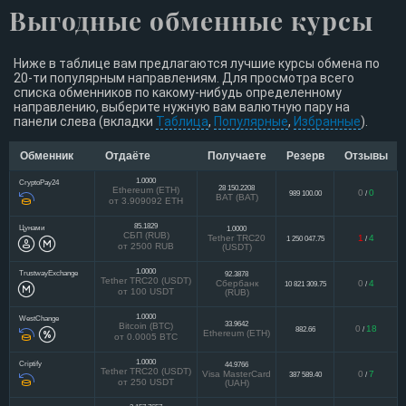
Выгодные обменные курсы
Ниже в таблице вам предлагаются лучшие курсы обмена по
20-ти популярным направлениям. Для просмотра всего
списка обменников по какому-нибудь определенному
направлению, выберите нужную вам валютную пару на
панели слева (вкладки
Таблица
,
Популярные
,
Избранные
).
Обменник
Отдаёте
Получаете
Резерв
Отзывы
1.0000
CryptoPay24
28 150.2208
Ethereum (ETH)
0
0
989 100.00
/
BAT (BAT)
от 3.909092 ETH
85.1829
Цунами
1.0000
СБП (RUB)
Tether TRC20
1
4
1 250 047.75
/
от 2500 RUB
(USDT)
1.0000
TrustwayExchange
92.3878
Tether TRC20 (USDT)
Сбербанк
0
4
10 821 309.75
/
от 100 USDT
(RUB)
1.0000
WestChange
33.9642
Bitcoin (BTC)
0
18
882.66
/
Ethereum (ETH)
от 0.0005 BTC
1.0000
Criptify
44.9766
Tether TRC20 (USDT)
Visa MasterCard
0
7
387 589.40
/
от 250 USDT
(UAH)