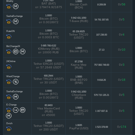
3 157.7657
Bitality
1.0000
BAT (BAT)
Bitcoin Cash
0
56
8 209.09
/
от 179474.921875
(BCH)
1.0000
SashaExchange
5 942 431.1050
Bitcoin (BTC)
0
5
54 791 307.65
/
Т-Банк (RUB)
от 0.0018972
1.0000
RateON
65 156.6025
Bitcoin (BTC)
Tether TRC20
0
4
107 236.00
/
от 0.0003 BTC
(USDT)
5 685 768.4132
BtcChange24
1.0000
ЮMoney (RUB)
0
10
27.13
/
Bitcoin (BTC)
от 10000 RUB
1.0000
24Online
87.2788
Tether ERC20 (USDT)
Карта Мир
0
3
757 083 749.00
/
от 57.2648 USDT
(RUB)
600.2944
WestChange
1.0000
Tether TRC20 (USDT)
BNB BEP20
0
18
9 818.26
/
от 30 USDT
(BNB)
1.0000
SashaExchange
5 942 431.1050
Bitcoin (BTC)
Сбербанк
0
5
579 715 135.21
/
от 0.0018972
(RUB)
E-Change
85.9403
1.0000
Visa MasterCard
Tether TRC20
0
5
1 167 837.11
/
(RUB)
(USDT)
от 45000
1.0000
Dvizh
1.0835
Tether TRC20 (USDT)
0
174
1 523 378.69
/
PayPal (USD)
от 200 USDT