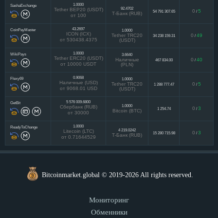
1.0000
SashaExchange
92.4702
Tether BEP20 (USDT)
0
5
54 791 307.65
/
Т-Банк (RUB)
от 100
43.2697
CoinPayMaster
1.0000
ICON (ICX)
Tether TRC20
0
49
34 238 159.31
/
от 530438.4375
(USDT)
1.0000
WikiPays
3.6640
Tether ERC20 (USDT)
Наличные
0
40
467 834.00
/
от 10000 USDT
(PLN)
0.9068
Flexy69
1.0000
Наличные (USD)
Tether TRC20
0
5
1 288 777.47
/
от 9068.01 USD
(USDT)
5 576 009.6800
GetBit
1.0000
Сбербанк (RUB)
0
3
1 254.74
/
Bitcoin (BTC)
от 30000
1.0000
ReadyToChange
4 219.0242
Litecoin (LTC)
0
3
15 280 715.98
/
Т-Банк (RUB)
от 0.71644529
Bitcoinmarket.global © 2019-2026 All rights reserved.
Мониторинг
Обменники