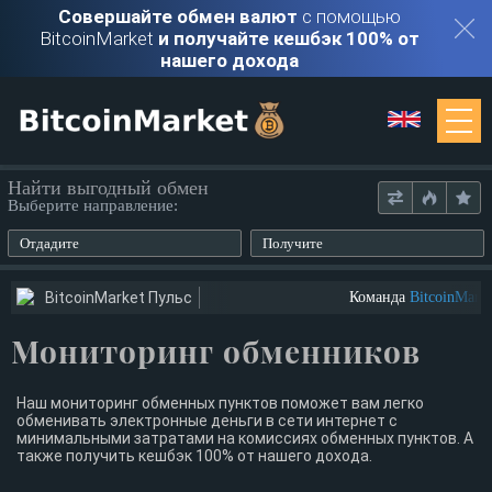
Совершайте обмен валют
с помощью
BitcoinMarket
и получайте кешбэк 100% от
нашего дохода
Мониторинг
Найти выгодный обмен
Выберите направление:
Обменники
Отдадите
Получите
Контакты
BitcoinMarket Пульс
Команда
BitcoinMarke
Мониторинг обменников
Войти
Регистрация
Наш мониторинг обменных пунктов поможет вам легко
обменивать электронные деньги в сети интернет с
минимальными затратами на комиссиях обменных пунктов. А
также получить кешбэк 100% от нашего дохода.